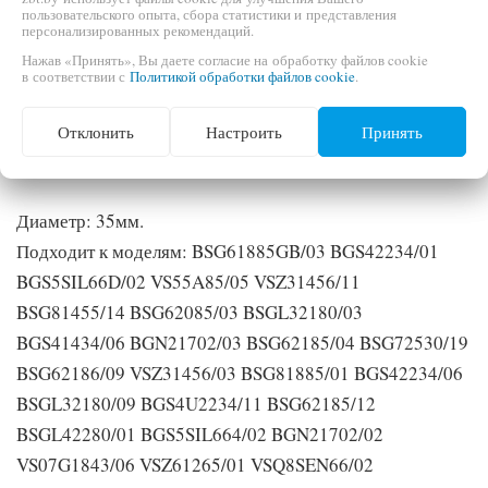
Насадка универсальна, подходит для всех моделей
пользовательского опыта, сбора статистики и представления
персонализированных рекомендаций.
пылесосов Bosch
Нажав «Принять», Вы даете согласие на обработку файлов cookie
в соответствии с
Политикой обработки файлов cookie
.
Насадка для сверления для пылесоса Bosch 495634.
Отклонить
Настроить
Принять
Оригинальная насадка от компании Bosch.
Диаметр: 35мм.
Подходит к моделям: BSG61885GB/03 BGS42234/01
BGS5SIL66D/02 VS55A85/05 VSZ31456/11
BSG81455/14 BSG62085/03 BSGL32180/03
BGS41434/06 BGN21702/03 BSG62185/04 BSG72530/19
BSG62186/09 VSZ31456/03 BSG81885/01 BGS42234/06
BSGL32180/09 BGS4U2234/11 BSG62185/12
BSGL42280/01 BGS5SIL664/02 BGN21702/02
VS07G1843/06 VSZ61265/01 VSQ8SEN66/02