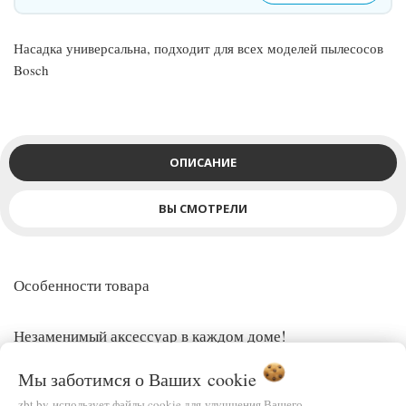
Насадка универсальна, подходит для всех моделей пылесосов
Bosch
ОПИСАНИЕ
ВЫ СМОТРЕЛИ
Особенности товара
Незаменимый аксессуар в каждом доме!
Специальная насадка для сверления без пыли и грязи
Мы заботимся о Ваших
cookie
Больше не нужно подстилать газету!
zbt.by использует файлы cookie для улучшения Вашего