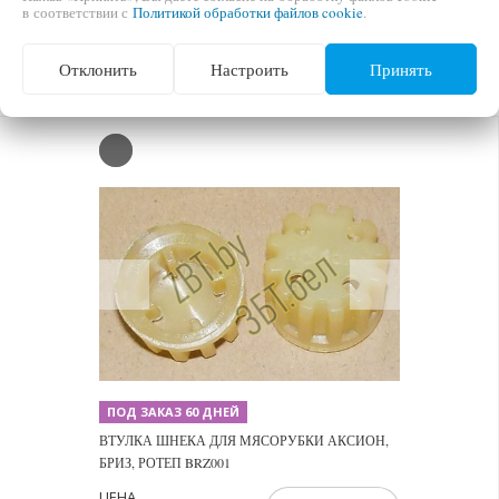
БРИЗ, РАТЕП MM0364W / ЗУБЬЕВ - 12 ШТ. D=26
в соответствии с
Политикой обработки файлов cookie
.
ММ. H=22 ММ
ЦЕНА
Отклонить
Настроить
Принять
В КОРЗИНУ
9,00 бел.руб.
Previous
Next
ПОД ЗАКАЗ 60 ДНЕЙ
ВТУЛКА ШНЕКА ДЛЯ МЯСОРУБКИ АКСИОН,
БРИЗ, РОТЕП BRZ001
ЦЕНА