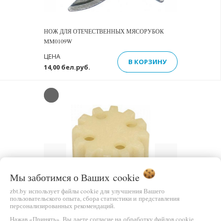
НОЖ ДЛЯ ОТЕЧЕСТВЕННЫХ МЯСОРУБОК
MM0109W
ЦЕНА
В КОРЗИНУ
14,00 бел.руб.
Previous
Next
Мы заботимся о Ваших
cookie
zbt.by использует файлы cookie для улучшения Вашего
пользовательского опыта, сбора статистики и представления
персонализированных рекомендаций.
ВТУЛКА ШНЕКА ДЛЯ МЯСОРУБКИ АКСИОН,
Нажав «Принять», Вы даете согласие на обработку файлов cookie