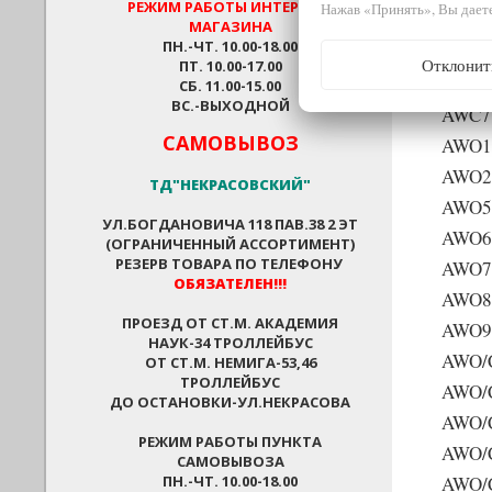
РЕЖИМ РАБОТЫ
ИНТЕРНЕТ-
Нажав «Принять», Вы даете
МАГАЗИНА
ПН.-ЧТ. 10.00-18.00
Whirl
Отклонит
ПТ. 10.00-17.00
AWC6
СБ. 11.00-15.00
ВС.-ВЫХОДНОЙ
AWC7
САМОВЫВОЗ
AWO1
AWO2
ТД"НЕКРАСОВСКИЙ"
AWO5
УЛ.БОГДАНОВИЧА 118 ПАВ.38 2 ЭТ
AWO6
(ОГРАНИЧЕННЫЙ АССОРТИМЕНТ)
РЕЗЕРВ ТОВАРА ПО ТЕЛЕФОНУ
AWO7
ОБЯЗАТЕЛЕН!!!
AWO8
ПРОЕЗД ОТ СТ.М. АКАДЕМИЯ
AWO9
НАУК-34 ТРОЛЛЕЙБУС
AWO/
ОТ СТ.М. НЕМИГА-53,46
ТРОЛЛЕЙБУС
AWO/
ДО ОСТАНОВКИ-УЛ.НЕКРАСОВА
AWO/
РЕЖИМ РАБОТЫ ПУНКТА
AWO/
САМОВЫВОЗА
ПН.-ЧТ. 10.00-18.00
AWO/