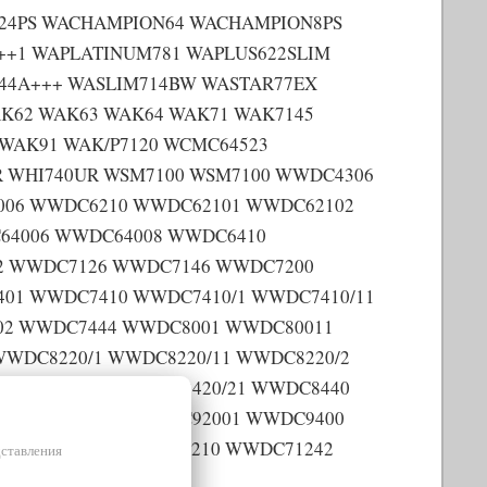
724PS WACHAMPION64 WACHAMPION8PS
++1 WAPLATINUM781 WAPLUS622SLIM
44A+++ WASLIM714BW WASTAR77EX
AK62 WAK63 WAK64 WAK71 WAK7145
WAK91 WAK/P7120 WCMC64523
R WHI740UR WSM7100 WSM7100 WWDC4306
006 WWDC6210 WWDC62101 WWDC62102
64006 WWDC64008 WWDC6410
2 WWDC7126 WWDC7146 WWDC7200
01 WWDC7410 WWDC7410/1 WWDC7410/11
02 WWDC7444 WWDC8001 WWDC80011
WDC8220/1 WWDC8220/11 WWDC8220/2
 WWDC8420/2 WWDC8420/21 WWDC8440
1 WWDC9200/3 WWDC92001 WWDC9400
4 WWDC94441 WWDC6210 WWDC71242
дставления
02 WWDC92003