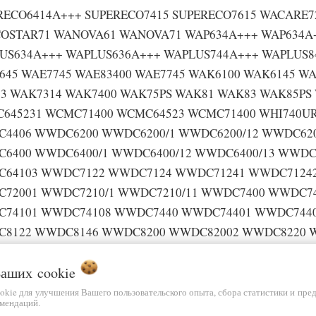
RECO6414A+++ SUPERECO7415 SUPERECO7615 WACARE
OSTAR71 WANOVA61 WANOVA71 WAP634A+++ WAP634A
US634A+++ WAPLUS636A+++ WAPLUS744A+++ WAPLUS8
645 WAE7745 WAE83400 WAE7745 WAK6100 WAK6145 W
3 WAK7314 WAK7400 WAK75PS WAK81 WAK83 WAK85PS 
645231 WCMC71400 WCMC64523 WCMC71400 WHI740U
4406 WWDC6200 WWDC6200/1 WWDC6200/12 WWDC62
6400 WWDC6400/1 WWDC6400/12 WWDC6400/13 WWDC
64103 WWDC7122 WWDC7124 WWDC71241 WWDC7124
72001 WWDC7210/1 WWDC7210/11 WWDC7400 WWDC74
74101 WWDC74108 WWDC7440 WWDC74401 WWDC744
8122 WWDC8146 WWDC8200 WWDC82002 WWDC8220 W
8224 WWDC82241 WWDC8410 WWDC8420 WWDC8420/1
 Ваших
84401 WWDC84402 WWDC9122 WWDC9200 WWDC9200/
cookie
94001 WWDC9440 WWDC94401 WWDC94403 WWDC944
ookie для улучшения Вашего пользовательского опыта, сбора статистики и пре
мендаций.
71243 WWDC72001 WWDC72102 WWDC72103 WWDC741