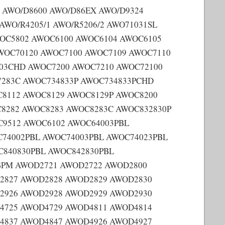
4 AWO/D8600 AWO/D86EX AWO/D9324
AWO/R4205/1 AWO/R5206/2 AWO71031SL
OC5802 AWOC6100 AWOC6104 AWOC6105
WOC70120 AWOC7100 AWOC7109 AWOC7110
03CHD AWOC7200 AWOC7210 AWOC72100
283C AWOC734833P AWOC734833PCHD
8112 AWOC8129 AWOC8129P AWOC8200
8282 AWOC8283 AWOC8283C AWOC832830P
C9512 AWOC6102 AWOC64003PBL
74002PBL AWOC74003PBL AWOC74023PBL
840830PBL AWOC842830PBL
BPM AWOD2721 AWOD2722 AWOD2800
2827 AWOD2828 AWOD2829 AWOD2830
2926 AWOD2928 AWOD2929 AWOD2930
4725 AWOD4729 AWOD4811 AWOD4814
4837 AWOD4847 AWOD4926 AWOD4927