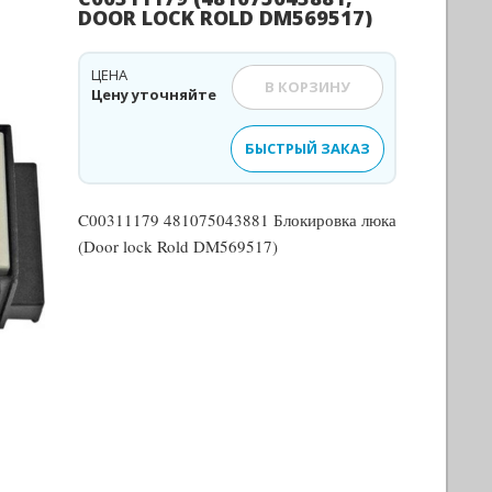
DOOR LOCK ROLD DM569517)
ЦЕНА
В КОРЗИНУ
Цену уточняйте
БЫСТРЫЙ ЗАКАЗ
C00311179 481075043881 Блокировка люка
(Door lock Rold DM569517)