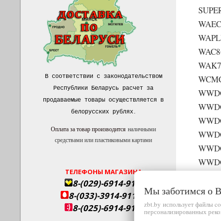
SUPE
WAEC
WAPL
WAC8
WAK7
В соответствии с законодательством
WCMC
Республики Беларусь расчет за
WWDC
продаваемые товары осуществляется в
WWDC
белорусских рублях
.
WWDC
Оплата за товар производится
наличными
WWDC
средствами или пластиковыми картами
WWDC
WWDC
ТЕЛЕФОНЫ МАГАЗИНА
WWDC
8-(029)-6914-911
Мы заботимся о
WWDC
8-(033)-3914-911
WWDC
zbt.by использует файлы c
8-(025)-6914-911
персонализированных реко
WWDC