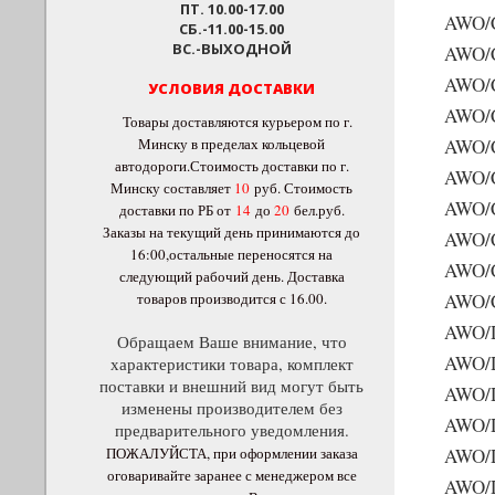
ПТ. 10.00-17.00
AWO/
СБ.-11.00-15.00
ВС.-ВЫХОДНОЙ
AWO/
AWO/
УСЛОВИЯ ДОСТАВКИ
AWO/
Товары доставляются курьером по г.
Минску в пределах кольцевой
AWO/
автодороги.Стоимость доставки по г.
AWO/
Минску составляет
10
руб
. Стоимость
AWO/
доставки по РБ от
14
до
20
бел.руб.
Заказы на текущий день принимаются до
AWO/
16:00,остальные переносятся на
AWO/
следующий рабочий день. Доставка
товаров производится с 16.00.
AWO/
AWO/
Обращаем Ваше внимание, что
AWO/
характеристики товара, комплект
поставки и внешний вид могут быть
AWO/
изменены производителем без
AWO/
предварительного уведомления.
ПОЖАЛУЙСТА, при оформлении заказа
AWO/
оговаривайте заранее с менеджером все
AWO/