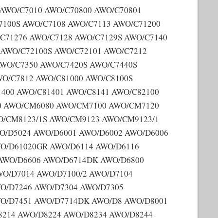
 AWO/C7010 AWO/C70800 AWO/C70801
7100S AWO/C7108 AWO/C7113 AWO/C71200
C71276 AWO/C7128 AWO/C7129S AWO/C7140
 AWO/C72100S AWO/C72101 AWO/C7212
AWO/C7350 AWO/C7420S AWO/C7440S
WO/C7812 AWO/C81000 AWO/C8100S
1400 AWO/C81401 AWO/C8141 AWO/C82100
00 AWO/CM6080 AWO/CM7100 AWO/CM7120
/CM8123/1S AWO/CM9123 AWO/CM9123/1
O/D5024 AWO/D6001 AWO/D6002 AWO/D6006
WO/D61020GR AWO/D6114 AWO/D6116
 AWO/D6606 AWO/D6714DK AWO/D6800
O/D7014 AWO/D7100/2 AWO/D7104
O/D7246 AWO/D7304 AWO/D7305
WO/D7451 AWO/D7714DK AWO/D8 AWO/D8001
8214 AWO/D8224 AWO/D8234 AWO/D8244