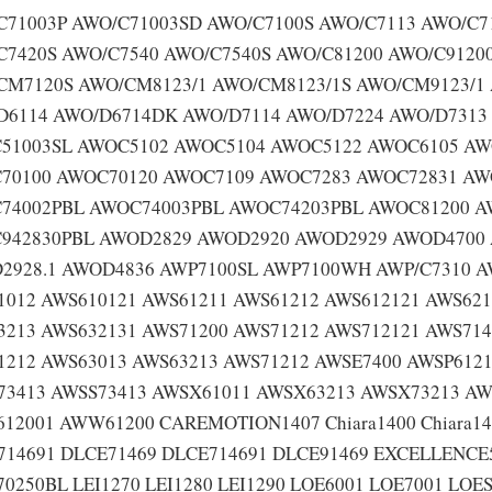
C71003P AWO/C71003SD AWO/C7100S AWO/C7113 AWO/C7
C7420S AWO/C7540 AWO/C7540S AWO/C81200 AWO/C9120
CM7120S AWO/CM8123/1 AWO/CM8123/1S AWO/CM9123/1 
D6114 AWO/D6714DK AWO/D7114 AWO/D7224 AWO/D7313 
51003SL AWOC5102 AWOC5104 AWOC5122 AWOC6105 AW
70100 AWOC70120 AWOC7109 AWOC7283 AWOC72831 AW
74002PBL AWOC74003PBL AWOC74203PBL AWOC81200 A
942830PBL AWOD2829 AWOD2920 AWOD2929 AWOD4700 
2928.1 AWOD4836 AWP7100SL AWP7100WH AWP/C7310 AW
1012 AWS610121 AWS61211 AWS61212 AWS612121 AWS621
3213 AWS632131 AWS71200 AWS71212 AWS712121 AWS714
1212 AWS63013 AWS63213 AWS71212 AWSE7400 AWSP612
73413 AWSS73413 AWSX61011 AWSX63213 AWSX73213 A
12001 AWW61200 CAREMOTION1407 Chiara1400 Chiara14
714691 DLCE71469 DLCE714691 DLCE91469 EXCELLENCE
0250BL LEI1270 LEI1280 LEI1290 LOE6001 LOE7001 LOES