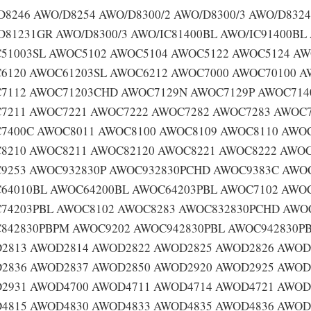
D8246 AWO/D8254 AWO/D8300/2 AWO/D8300/3 AWO/D832
D81231GR AWO/D8300/3 AWO/IC81400BL AWO/IC91400BL 
51003SL AWOC5102 AWOC5104 AWOC5122 AWOC5124 AW
6120 AWOC61203SL AWOC6212 AWOC7000 AWOC70100 A
7112 AWOC71203CHD AWOC7129N AWOC7129P AWOC714
7211 AWOC7221 AWOC7222 AWOC7282 AWOC7283 AWOC7
7400C AWOC8011 AWOC8100 AWOC8109 AWOC8110 AWOC
8210 AWOC8211 AWOC82120 AWOC8221 AWOC8222 AWOC
9253 AWOC932830P AWOC932830PCHD AWOC9383C AWO
64010BL AWOC64200BL AWOC64203PBL AWOC7102 AWOC
74203PBL AWOC8102 AWOC8283 AWOC832830PCHD AWOC
842830PBPM AWOC9202 AWOC942830PBL AWOC942830P
2813 AWOD2814 AWOD2822 AWOD2825 AWOD2826 AWOD
2836 AWOD2837 AWOD2850 AWOD2920 AWOD2925 AWOD
2931 AWOD4700 AWOD4711 AWOD4714 AWOD4721 AWOD
4815 AWOD4830 AWOD4833 AWOD4835 AWOD4836 AWOD