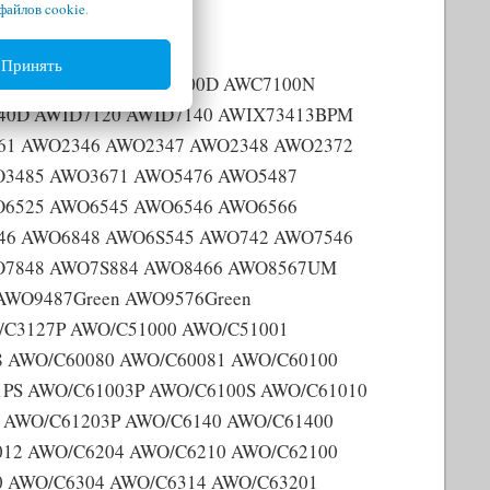
файлов cookie
.
Принять
85N AWC7100A AWC7100D AWC7100N
40D AWID7120 AWID7140 AWIX73413BPM
61 AWO2346 AWO2347 AWO2348 AWO2372
O3485 AWO3671 AWO5476 AWO5487
O6525 AWO6545 AWO6546 AWO6566
6 AWO6848 AWO6S545 AWO742 AWO7546
O7848 AWO7S884 AWO8466 AWO8567UM
WO9487Green AWO9576Green
/C3127P AWO/C51000 AWO/C51001
8 AWO/C60080 AWO/C60081 AWO/C60100
1PS AWO/C61003P AWO/C6100S AWO/C61010
 AWO/C61203P AWO/C6140 AWO/C61400
012 AWO/C6204 AWO/C6210 AWO/C62100
0 AWO/C6304 AWO/C6314 AWO/C63201