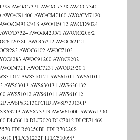
129S AWO/C7321 AWO/C7328 AWO/C7340
0 AWO/C91400 AWO/CM7100 AWO/CM7120
AWO/CM9123/1S AWO/D5012 AWO/D5024
AWO/D7324 AWO/R4205/1 AWO/R5206/2
OC61203SL AWOC6212 AWOC62121
OC8283 AWOC6102 AWOC7102
WOC8283 AWOC91200 AWOC9202
AWOD4721 AWOD7231 AWOD2920.1
S51012 AWS510121 AWS61011 AWS610111
3 AWS63013 AWS630131 AWS630132
00 AWS51012 AWS61011 AWS61012
12P AWSP632130PCHD AWSP730130P
WSX63213 AWSX73213 AWW61000 AWW61200
00 DLC6010 DLC7020 DLC7012 DLCE71469
5570 FDLR60250BL FDLR70220S
8010 PFL/C61232P PFLC51009P