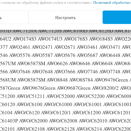
 согласие на обработку файлов cookie в соответствии с
Политикой обработки 
pool:
ь
Настроить
090S AWC6100S AWC7083A AWC7085A AWC7085D AWC70
103D AWC7120A AWC7120S AWC8100D AWC8120D AWC81
64U2 AWO174S3 AWO174U3 AWO176S3 AWO184S3 AWO22
377 AWO2461 AWO2471 AWO2671 AWO3461 AWO3471 AW
546 AWO5576 AWO5587 AWO5676 AWO5687 AWO6448 AW
567UM AWO6587SM AWO6626 AWO6646 AWO6648 AWO684
566 AWO7646 AWO7648 AWO7666 AWO7746 AWO7748 AW
568UM AWO8587SM AWO8848 AWO8S784 AWO9476Green A
587Green AWO9676Green AWO9687Green AWO/8200/2 AWO
C51200 AWO/C51211 AWO/C52000 AWO/C52200 AWO/C600
C60120 AWO/C6100 AWO/C61000 AWO/C61001 AWO/C6100
C6104 AWO/C6120 AWO/C6120/1 AWO/C61200 AWO/C61201
C61403P AWO/C62000 AWO/C62008 AWO/C62010 AWO/C62
C62101 AWO/C62108 AWO/C62128 AWO/C6214 AWO/C6220