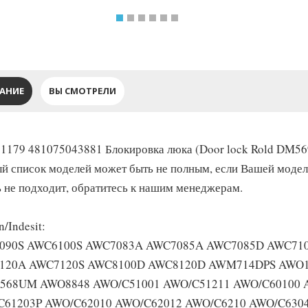
АНИЕ
ВЫ СМОТРЕЛИ
1179 481075043881 Блокировка люка (Door lock Rold DM56
й список моделей может быть не полным, если Вашей модели н
ь не подходит, обратитесь к нашим менеджерам.
n/Indesit:
090S AWC6100S AWC7083A AWC7085A AWC7085D AWC71
120A AWC7120S AWC8100D AWC8120D AWM714DPS AWO1
568UM AWO8848 AWO/C51001 AWO/C51211 AWO/C60100 
C61203P AWO/C62010 AWO/C62012 AWO/C6210 AWO/C630