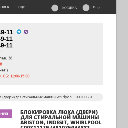
ПОИСК
ЕЩЕ...
Вход
КОРЗИНА
49-11
49-11
49-11
"
пав. 38
!
нет!)
, СБ: 11:00-15:00
 (двери) для стиральных машин Whirlpool C00311179
БЛОКИРОВКА ЛЮКА (ДВЕРИ)
ДНЕЙ
ДЛЯ СТИРАЛЬНОЙ МАШИНЫ
ARISTON, INDESIT, WHIRLPOOL
C00311179 (481075043881,