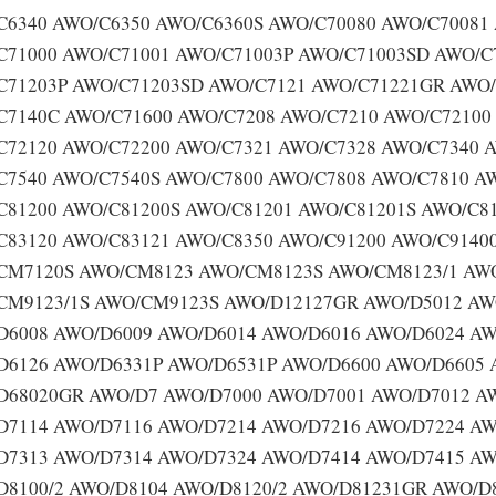
C6340 AWO/C6350 AWO/C6360S AWO/C70080 AWO/C70081
C71000 AWO/C71001 AWO/C71003P AWO/C71003SD AWO/C
C71203P AWO/C71203SD AWO/C7121 AWO/C71221GR AWO/
C7140C AWO/C71600 AWO/C7208 AWO/C7210 AWO/C72100
C72120 AWO/C72200 AWO/C7321 AWO/C7328 AWO/C7340 
C7540 AWO/C7540S AWO/C7800 AWO/C7808 AWO/C7810 A
C81200 AWO/C81200S AWO/C81201 AWO/C81201S AWO/C8
C83120 AWO/C83121 AWO/C8350 AWO/C91200 AWO/C914
CM7120S AWO/CM8123 AWO/CM8123S AWO/CM8123/1 AWO
CM9123/1S AWO/CM9123S AWO/D12127GR AWO/D5012 AW
D6008 AWO/D6009 AWO/D6014 AWO/D6016 AWO/D6024 A
D6126 AWO/D6331P AWO/D6531P AWO/D6600 AWO/D6605
D68020GR AWO/D7 AWO/D7000 AWO/D7001 AWO/D7012 AW
D7114 AWO/D7116 AWO/D7214 AWO/D7216 AWO/D7224 AW
D7313 AWO/D7314 AWO/D7324 AWO/D7414 AWO/D7415 A
D8100/2 AWO/D8104 AWO/D8120/2 AWO/D81231GR AWO/D