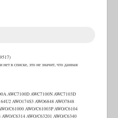
9517)
ет в списке, это не значит, что данная
00A AWC7100D AWC7100N AWC7103D
64U2 AWO174S3 AWO6848 AWO7848
AWO/C61000 AWO/C61003P AWO/C6104
4 AWO/C6314 AWO/C63201 AWO/C6340