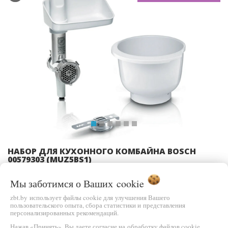
Previous
Ne
НАБОР ДЛЯ КУХОННОГО КОМБАЙНА BOSCH
00579303 (MUZ5BS1)
Мы заботимся о Ваших
cookie
ЦЕНА
В КОРЗИНУ
Цену уточняйте
zbt.by использует файлы cookie для улучшения Вашего
пользовательского опыта, сбора статистики и представления
персонализированных рекомендаций.
БЫСТРЫЙ ЗАКАЗ
Нажав «Принять», Вы даете согласие на обработку файлов cookie