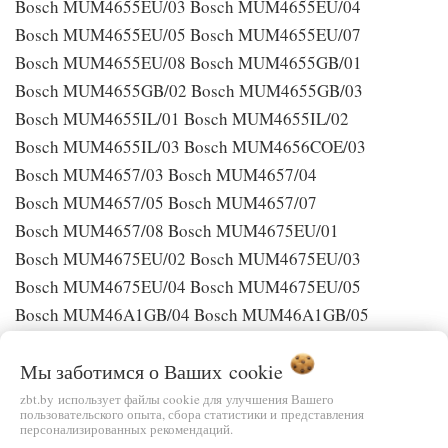
Bosch MUM4655EU/03 Bosch MUM4655EU/04
Bosch MUM4655EU/05 Bosch MUM4655EU/07
Bosch MUM4655EU/08 Bosch MUM4655GB/01
Bosch MUM4655GB/02 Bosch MUM4655GB/03
Bosch MUM4655IL/01 Bosch MUM4655IL/02
Bosch MUM4655IL/03 Bosch MUM4656COE/03
Bosch MUM4657/03 Bosch MUM4657/04
Bosch MUM4657/05 Bosch MUM4657/07
Bosch MUM4657/08 Bosch MUM4675EU/01
Bosch MUM4675EU/02 Bosch MUM4675EU/03
Bosch MUM4675EU/04 Bosch MUM4675EU/05
Bosch MUM46A1GB/04 Bosch MUM46A1GB/05
Bosch MUM46A1GB/07 Bosch MUM46A1GB/08
Мы заботимся о Ваших
cookie
Bosch MUM46CR1/03 Bosch MUM46CR1/04
Bosch MUM46CR1/05 Bosch MUM46CR2/03
zbt.by использует файлы cookie для улучшения Вашего
пользовательского опыта, сбора статистики и представления
Bosch MUM46CR2/04 Bosch MUM46CR2/05
персонализированных рекомендаций.