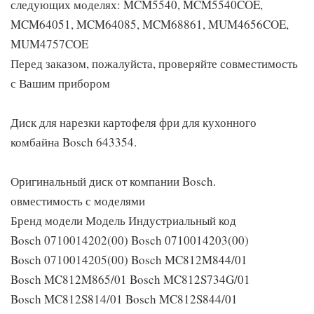
следующих моделях: MCM5540, MCM5540COE,
MCM64051, MCM64085, MCM68861, MUM4656COE,
MUM4757COE
Перед заказом, пожалуйста, проверяйте совместимость
с Вашим прибором
Диск для нарезки картофеля фри для кухонного
комбайна Bosch 643354.
Оригинальный диск от компании Bosch.
овместимость с моделями
Бренд модели Модель Индустриальный код
Bosch 0710014202(00) Bosch 0710014203(00)
Bosch 0710014205(00) Bosch MC812M844/01
Bosch MC812M865/01 Bosch MC812S734G/01
Bosch MC812S814/01 Bosch MC812S844/01