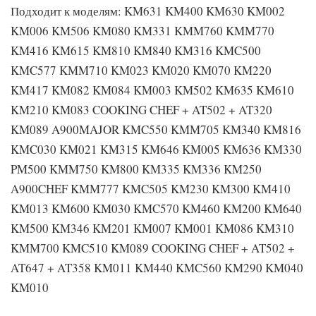
Подходит к моделям: KM631 KM400 KM630 KM002
KM006 KM506 KM080 KM331 KMM760 KMM770
KM416 KM615 KM810 KM840 KM316 KMC500
KMC577 KMM710 KM023 KM020 KM070 KM220
KM417 KM082 KM084 KM003 KM502 KM635 KM610
KM210 KM083 COOKING CHEF + AT502 + AT320
KM089 A900MAJOR KMC550 KMM705 KM340 KM816
KMC030 KM021 KM315 KM646 KM005 KM636 KM330
PM500 KMM750 KM800 KM335 KM336 KM250
A900CHEF KMM777 KMC505 KM230 KM300 KM410
KM013 KM600 KM030 KMC570 KM460 KM200 KM640
KM500 KM346 KM201 KM007 KM001 KM086 KM310
KMM700 KMC510 KM089 COOKING CHEF + AT502 +
AT647 + AT358 KM011 KM440 KMC560 KM290 KM040
KM010