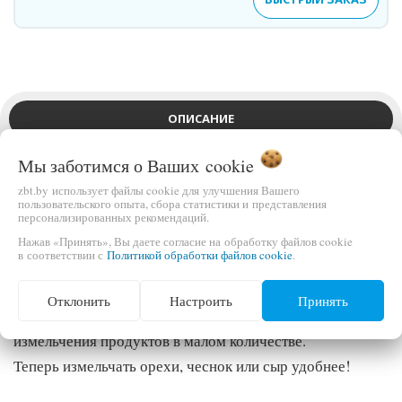
ОПИСАНИЕ
Мы заботимся о Ваших
cookie
ВЫ СМОТРЕЛИ
zbt.by использует файлы cookie для улучшения Вашего
пользовательского опыта, сбора статистики и представления
персонализированных рекомендаций.
Насадка мукомольная мельница AT941 для кухонного
Нажав «Принять», Вы даете согласие на обработку файлов cookie
в соответствии с
Политикой обработки файлов cookie
.
комбайна Kenwood AWAT941A01.
Отклонить
Настроить
Принять
Оригинальная насадка от компании Kenwood для
измельчения продуктов в малом количестве.
Теперь измельчать орехи, чеснок или сыр удобнее!