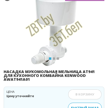
Previous
Ne
НАСАДКА МУКОМОЛЬНАЯ МЕЛЬНИЦА AT941
ДЛЯ КУХОННОГО КОМБАЙНА KENWOOD
AWAT941A01
ЦЕНА
В КОРЗИНУ
Цену уточняйте
БЫСТРЫЙ ЗАКАЗ