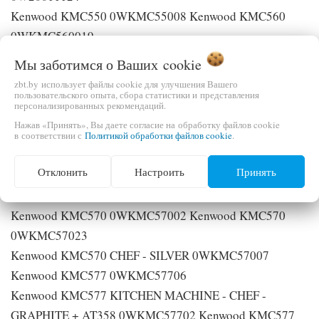
Kenwood KMC550 0WKMC55008 Kenwood KMC560
0WKMC560019
Kenwood KMC560 0WKMC56019 Kenwood KMC560
Мы заботимся о Ваших
cookie
0WKMC56008
zbt.by использует файлы cookie для улучшения Вашего
Kenwood KMC570 0WKMC57006 Kenwood KMC570
пользовательского опыта, сбора статистики и представления
персонализированных рекомендаций.
0WKMC57008
Нажав «Принять», Вы даете согласие на обработку файлов cookie
Kenwood KMC570 0WKMC57011 Kenwood KMC570
в соответствии с
Политикой обработки файлов cookie
.
0WKMC57022
Отклонить
Настроить
Принять
Kenwood KMC570 0WKMC57027 Kenwood KMC570
0WKMC57012
Kenwood KMC570 0WKMC57002 Kenwood KMC570
0WKMC57023
Kenwood KMC570 CHEF - SILVER 0WKMC57007
Kenwood KMC577 0WKMC57706
Kenwood KMC577 KITCHEN MACHINE - CHEF -
GRAPHITE + AT358 0WKMC57702 Kenwood KMC577