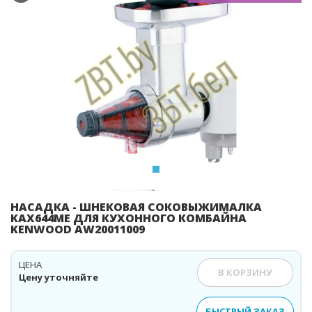
Previous
Ne
НАСАДКА - ШНЕКОВАЯ СОКОВЫЖИМАЛКА
KAX644ME ДЛЯ КУХОННОГО КОМБАЙНА
KENWOOD AW20011009
ЦЕНА
В КОРЗИНУ
Цену уточняйте
БЫСТРЫЙ ЗАКАЗ