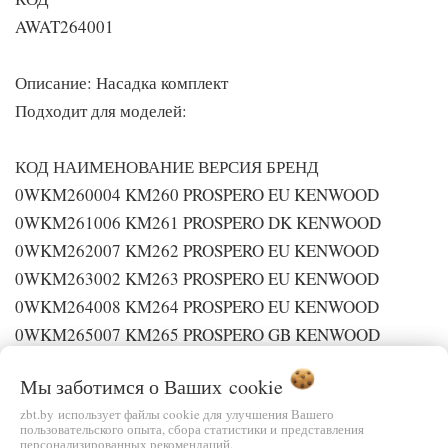
AWAT264001
Описание: Насадка комплект
Подходит для моделей:
КОД НАИМЕНОВАНИЕ ВЕРСИЯ БРЕНД
0WKM260004 KM260 PROSPERO EU KENWOOD
0WKM261006 KM261 PROSPERO DK KENWOOD
0WKM262007 KM262 PROSPERO EU KENWOOD
0WKM263002 KM263 PROSPERO EU KENWOOD
0WKM264008 KM264 PROSPERO EU KENWOOD
0WKM265007 KM265 PROSPERO GB KENWOOD
0WKM266002 KM266 PROSPERO EU KENWOOD
Мы заботимся о Ваших
cookie
0WMX260007 MX260 AU KENWOOD
zbt.by использует файлы cookie для улучшения Вашего
0WKM283001 KM283 PROSPERO KITCHEN MACHINE -
пользовательского опыта, сбора статистики и представления
персонализированных рекомендаций.
SILVER GB KENWOOD