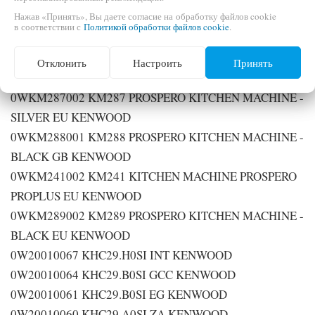
Нажав «Принять», Вы даете согласие на обработку файлов cookie
0WKM285002 KM285 KITCHEN MACHINE - SILVER EU
в соответствии с
Политикой обработки файлов cookie
.
KENWOOD
0WKM286002 KM286 PROSPERO KITCHEN MACHINE -
Отклонить
Настроить
Принять
SILVER EU KENWOOD
0WKM287002 KM287 PROSPERO KITCHEN MACHINE -
SILVER EU KENWOOD
0WKM288001 KM288 PROSPERO KITCHEN MACHINE -
BLACK GB KENWOOD
0WKM241002 KM241 KITCHEN MACHINE PROSPERO
PROPLUS EU KENWOOD
0WKM289002 KM289 PROSPERO KITCHEN MACHINE -
BLACK EU KENWOOD
0W20010067 KHC29.H0SI INT KENWOOD
0W20010064 KHC29.B0SI GCC KENWOOD
0W20010061 KHC29.B0SI EG KENWOOD
0W20010060 KHC29.A0SI ZA KENWOOD