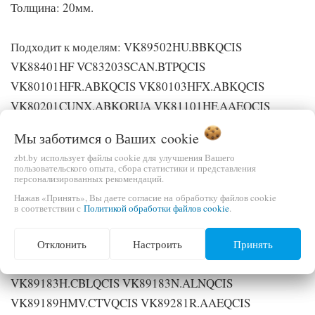
Толщина: 20мм.
Подходит к моделям: VK89502HU.BBKQCIS
VK88401HF VC83203SCAN.BTPQCIS
VK80101HFR.ABKQCIS VK80103HFX.ABKQCIS
VK80201CUNX.ABKQRUA VK81101HF.AAEQCIS
VK81101HF.ABRQCIS VK8820HFN.ABTQBWT
Мы заботимся о Ваших
cookie
VK8820HMR.ABLQRUA VK8820HU.ATVQRUA
zbt.by использует файлы cookie для улучшения Вашего
VK8820HUV.ATVQBWT VK8820HUV.ATVQCIS
пользовательского опыта, сбора статистики и представления
персонализированных рекомендаций.
VK8828HQ.ARNQRUA VK8828HQ.AXRQBWT
Нажав «Принять», Вы даете согласие на обработку файлов cookie
VK88501HF.APBQCIS VK89101HQ.ABLQCIS
в соответствии с
Политикой обработки файлов cookie
.
VK89101HQ.CBLQCIS VK89102HU.CQZQCIS
VK89105HQ.APTQCIS VK89106HU.ADTQCIS
Отклонить
Настроить
Принять
VK89181N.ATVQCIS VK89182NU.ASUQCIS
VK89183H.CBLQCIS VK89183N.ALNQCIS
VK89189HMV.CTVQCIS VK89281R.AAEQCIS