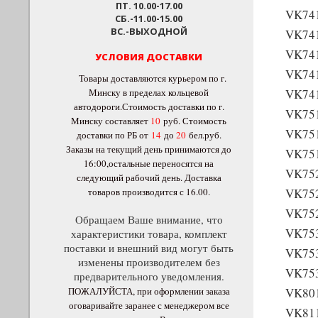
ПТ. 10.00-17.00
VK74
СБ.-11.00-15.00
ВС.-ВЫХОДНОЙ
VK74
VK74
УСЛОВИЯ ДОСТАВКИ
VK74
Товары доставляются курьером по г.
Минску в пределах кольцевой
VK74
автодороги.Стоимость доставки по г.
VK75
Минску составляет
10
руб
. Стоимость
VK75
доставки по РБ от
14
до
20
бел.руб.
Заказы на текущий день принимаются до
VK75
16:00,остальные переносятся на
VK75
следующий рабочий день. Доставка
товаров производится с 16.00.
VK75
VK75
Обращаем Ваше внимание, что
VK75
характеристики товара, комплект
поставки и внешний вид могут быть
VK75
изменены производителем без
VK75
предварительного уведомления.
ПОЖАЛУЙСТА, при оформлении заказа
VK80
оговаривайте заранее с менеджером все
VK81