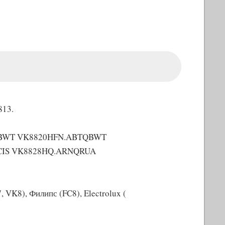
813.
QBWT VK8820HFN.ABTQBWT
CIS VK8828HQ.ARNQRUA
 VK8), Филипс (FC8), Electrolux (