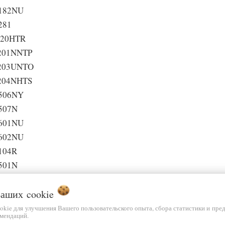
182NU
281
920HTR
201NNTP
203UNTO
204NHTS
506NY
507N
601NU
602NU
104R
501N
503N
 Ваших
603HU
cookie
604N
ookie для улучшения Вашего пользовательского опыта, сбора статистики и пре
мендаций.
605N