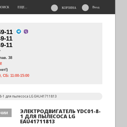
ПОИСК
ЕЩЕ...
Вход
КОРЗИНА
49-11
49-11
49-11
"
пав. 38
!
нет!)
, СБ: 11:00-15:00
8-1 для пылесоса LG EAU41711813
ЭЛЕКТРОДВИГАТЕЛЬ YDC01-8-
ИЧИИ
1 ДЛЯ ПЫЛЕСОСА LG
EAU41711813