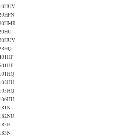
10HUV
20HFN
20HMR
20HU
20HUV
28HQ
401HF
501HF
101HQ
102HU
105HQ
106HU
181N
182NU
183H
183N