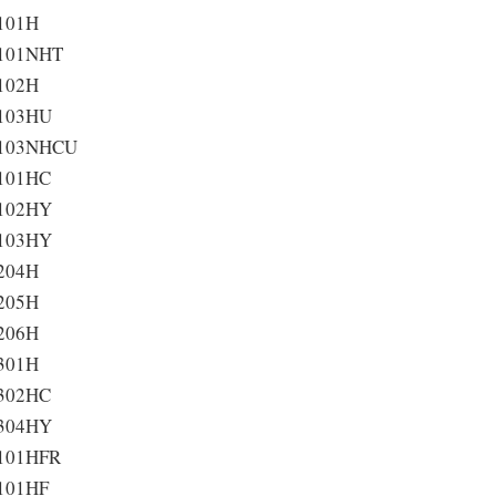
101H
101NHT
102H
103HU
103NHCU
101HC
102HY
103HY
204H
205H
206H
301H
302HC
304HY
101HFR
101HF