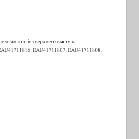
2 мм высота без верхнего выступа
EAU41711816, EAU41711807, EAU41711808,