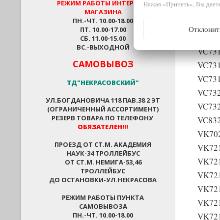
РЕЖИМ РАБОТЫ
ИНТЕРНЕТ-
Нажав «Принять», Вы даете
VC42
МАГАЗИНА
ПН.-ЧТ. 10.00-18.00
VC73
Отклонит
ПТ. 10.00-17.00
VC73
СБ. 11.00-15.00
ВС.-ВЫХОДНОЙ
VC73
САМОВЫВОЗ
VC73
VC73
ТД"НЕКРАСОВСКИЙ"
VC73
УЛ.БОГДАНОВИЧА 118 ПАВ.38 2 ЭТ
VC73
(ОГРАНИЧЕННЫЙ АССОРТИМЕНТ)
РЕЗЕРВ ТОВАРА ПО ТЕЛЕФОНУ
VC83
ОБЯЗАТЕЛЕН!!!
VK70
ПРОЕЗД ОТ СТ.М. АКАДЕМИЯ
VK72
НАУК-34 ТРОЛЛЕЙБУС
VK72
ОТ СТ.М. НЕМИГА-53,46
ТРОЛЛЕЙБУС
VK72
ДО ОСТАНОВКИ-УЛ.НЕКРАСОВА
VK72
РЕЖИМ РАБОТЫ ПУНКТА
VK72
САМОВЫВОЗА
ПН.-ЧТ. 10.00-18.00
VK72