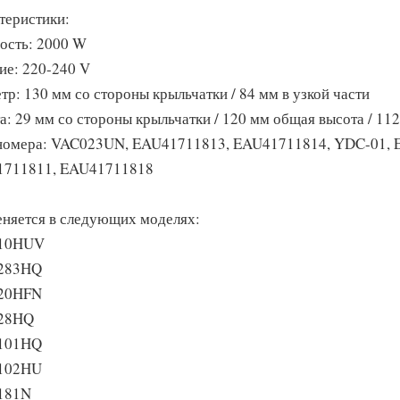
теристики:
сть: 2000 W
ие: 220-240 V
тр: 130 мм со стороны крыльчатки / 84 мм в узкой части
а: 29 мм со стороны крыльчатки / 120 мм общая высота / 11
номера: VAC023UN, EAU41711813, EAU41711814, YDC-01, 
711811, EAU41711818
няется в следующих моделях:
10HUV
283HQ
20HFN
28HQ
101HQ
102HU
181N