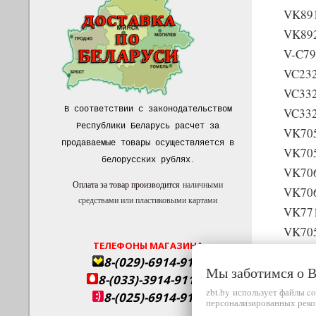
VK89
VK89
V-C7
VC23
VC33
В соответствии с законодательством
VC33
Республики Беларусь расчет за
VK70
продаваемые товары осуществляется в
VK70
белорусских рублях
.
VK70
Оплата за товар производится
наличными
VK70
средствами или пластиковыми картами
VK77
VK70
ТЕЛЕФОНЫ МАГАЗИНА
VK70
8-(029)-6914-911
Мы заботимся о
VK70
8-(033)-3914-911
VK70
zbt.by использует файлы c
8-(025)-6914-911
персонализированных реко
VK70