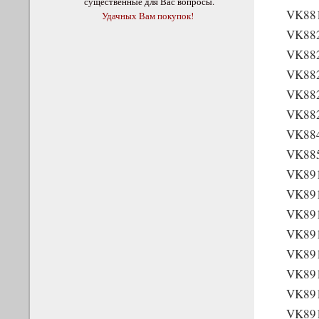
существенные для Вас вопросы.
VK88
Удачных Вам покупок!
VK88
VK88
VK88
VK88
VK88
VK88
VK88
VK89
VK89
VK89
VK89
VK89
VK89
VK89
VK89