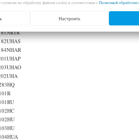
 согласие на обработку файлов cookie в соответствии с
Политикой обработки 
202YHTR
180NNTR
ь
Настроить
181NHAB
181NRTR
182UHAS
184NHAR
201UHAP
203UHAO
202UHA
283HQ
101R
101RU
102HC
102HU
103HU
104HUA