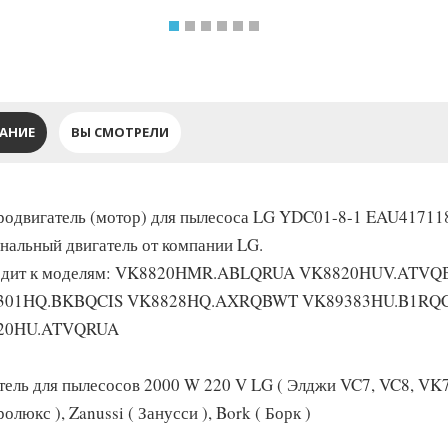
АНИЕ
ВЫ СМОТРЕЛИ
родвигатель (мотор) для пылесоса LG YDC01-8-1 EAU41711
нальный двигатель от компании LG.
одит к моделям: VK8820HMR.ABLQRUA VK8820HUV.ATV
301HQ.BKBQCIS VK8828HQ.AXRQBWT VK89383HU.B1RQ
20HU.ATVQRUA
тель для пылесосов 2000 W 220 V LG ( Элджи VC7, VC8, VK7,
олюкс ), Zanussi ( Занусси ), Bork ( Борк )