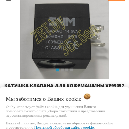
Previous
Ne
КАТУШКА КЛАПАНА ДЛЯ КОФЕМАШИНЫ VE99057
СОЛЕНОИД 'SNM' 230V, 14.5VA (30X40XD13/13),
VE411, VE411A
Мы заботимся о Ваших
cookie
zbt.by использует файлы cookie для улучшения Вашего
40,00 бел.руб.
пользовательского опыта, сбора статистики и представления
В КОРЗИНУ
45,00 бел.руб.
персонализированных рекомендаций.
Нажав «Принять», Вы даете согласие на обработку файлов cookie
в соответствии с
Политикой обработки файлов cookie
.
БЫСТРЫЙ ЗАКАЗ