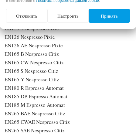
в соответствии с
Политикой обработки файлов cookie
.
EN125.M Nespresso Pixie
EN125.R Nespresso Pixie
Отклонить
Настроить
Принять
EN125.SAE Nespresso Pixie
EN125.S Nespresso Pixie
EN126 Nespresso Pixie
EN126.AE Nespresso Pixie
EN165.B Nespresso Citiz
EN165.CW Nespresso Citiz
EN165.S Nespresso Citiz
EN165.Y Nespresso Citiz
EN180.R Espresso Automat
EN185.DB Espresso Automat
EN185.M Espresso Automat
EN265.BAE Nespresso Citiz
EN265.CWAE Nespresso Citiz
EN265.SAE Nespresso Citiz