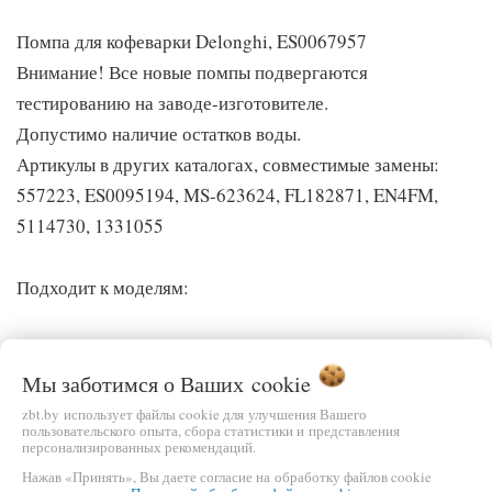
Помпа для кофеварки Delonghi, ES0067957
Внимание! Все новые помпы подвергаются
тестированию на заводе-изготовителе.
Допустимо наличие остатков воды.
Артикулы в других каталогах, совместимые замены:
557223, ES0095194, MS-623624, FL182871, EN4FM,
5114730, 1331055
Подходит к моделям:
Delonghi
Мы заботимся о Ваших
cookie
EN125.A Nespresso Pixie
zbt.by использует файлы cookie для улучшения Вашего
пользовательского опыта, сбора статистики и представления
EN125.L Nespresso Pixie
персонализированных рекомендаций.
EN125.MAE Nespresso Pixie
Нажав «Принять», Вы даете согласие на обработку файлов cookie