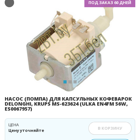
ПОД ЗАКАЗ 60 ДНЕЙ
Previous
Ne
НАСОС (ПОМПА) ДЛЯ КАПСУЛЬНЫХ КОФЕВАРОК
DELONGHI, KRUPS MS-623624 (ULKA EN4FM 56W,
ES0067957)
ЦЕНА
В КОРЗИНУ
Цену уточняйте