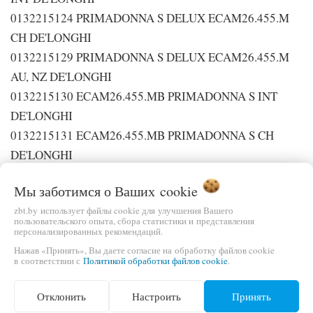
0132215124 PRIMADONNA S DELUX ECAM26.455.M
CH DE'LONGHI
0132215129 PRIMADONNA S DELUX ECAM26.455.M
AU, NZ DE'LONGHI
0132215130 ECAM26.455.MB PRIMADONNA S INT
DE'LONGHI
0132215131 ECAM26.455.MB PRIMADONNA S CH
DE'LONGHI
0132215135 PRIMADONNA DE LUXE ECAM26.455.C
Мы заботимся о Ваших
cookie
INT DE'LONGHI
zbt.by использует файлы cookie для улучшения Вашего
0132215146 ECAM26.455.BLB PRIMADONNA S INT
пользовательского опыта, сбора статистики и представления
DE'LONGHI
персонализированных рекомендаций.
Нажав «Принять», Вы даете согласие на обработку файлов cookie
0132215161 ECAM26.455.B INT DE'LONGHI
в соответствии с
Политикой обработки файлов cookie
.
0132215173 ECAM26.455.GRB PRIMADONNA S INT
DE'LONGHI
Отклонить
Настроить
Принять
0132215174 ECAM26.455.WB PRIMADONNA S INT