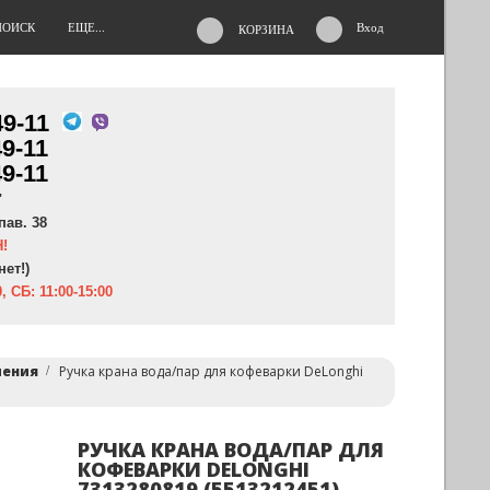
ПОИСК
ЕЩЕ...
Вход
КОРЗИНА
49-11
49-11
49-11
"
пав. 38
!
нет!)
, СБ: 11:00-15:00
чения
Ручка крана вода/пар для кофеварки DeLonghi
РУЧКА КРАНА ВОДА/ПАР ДЛЯ
КОФЕВАРКИ DELONGHI
7313280819 (5513212451)