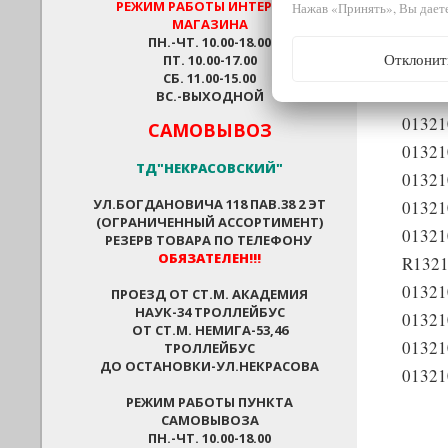
РЕЖИМ РАБОТЫ
ИНТЕРНЕТ-
Нажав «Принять», Вы даете
01321
МАГАЗИНА
01321
ПН.-ЧТ. 10.00-18.00
Отклонит
ПТ. 10.00-17.00
01321
СБ. 11.00-15.00
01321
ВС.-ВЫХОДНОЙ
01321
САМОВЫВОЗ
01321
ТД"НЕКРАСОВСКИЙ"
01321
УЛ.БОГДАНОВИЧА 118 ПАВ.38 2 ЭТ
01321
(ОГРАНИЧЕННЫЙ АССОРТИМЕНТ)
01321
РЕЗЕРВ ТОВАРА ПО ТЕЛЕФОНУ
ОБЯЗАТЕЛЕН!!!
R1321
01321
ПРОЕЗД ОТ СТ.М. АКАДЕМИЯ
НАУК-34 ТРОЛЛЕЙБУС
01321
ОТ СТ.М. НЕМИГА-53,46
01321
ТРОЛЛЕЙБУС
ДО ОСТАНОВКИ-УЛ.НЕКРАСОВА
01321
РЕЖИМ РАБОТЫ ПУНКТА
САМОВЫВОЗА
ПН.-ЧТ. 10.00-18.00