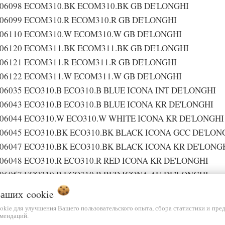
106098 ECOM310.BK ECOM310.BK GB DE'LONGHI
106099 ECOM310.R ECOM310.R GB DE'LONGHI
106110 ECOM310.W ECOM310.W GB DE'LONGHI
106120 ECOM311.BK ECOM311.BK GB DE'LONGHI
106121 ECOM311.R ECOM311.R GB DE'LONGHI
106122 ECOM311.W ECOM311.W GB DE'LONGHI
06035 ECO310.B ECO310.B BLUE ICONA INT DE'LONGHI
06043 ECO310.B ECO310.B BLUE ICONA KR DE'LONGHI
106044 ECO310.W ECO310.W WHITE ICONA KR DE'LONGHI
106045 ECO310.BK ECO310.BK BLACK ICONA GCC DE'LON
106047 ECO310.BK ECO310.BK BLACK ICONA KR DE'LONG
06048 ECO310.R ECO310.R RED ICONA KR DE'LONGHI
06057 ECO310.R ECO310.R RED ICONA AU DE'LONGHI
06054 ECO310.BK ECO 310.BK BLACK ICONA AU DE'LONG
 Ваших
cookie
06060 ECO310.R ECO310.R RED ICONA CN DE'LONGHI
ookie для улучшения Вашего пользовательского опыта, сбора статистики и пре
мендаций.
106065 ECO310W ECO310.W WHITE ICONA JP DE'LONGHI