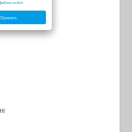
файлов cookie
.
Принять
I
I
HI