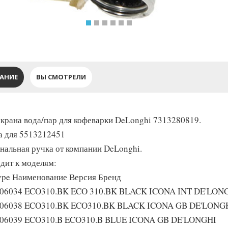
АНИЕ
ВЫ СМОТРЕЛИ
 крана вода/пар для кофеварки DeLonghi 7313280819.
а для 5513212451
нальная ручка от компании DeLonghi.
дит к моделям:
ype Наименование Версия Бренд
06034 ECO310.BK ECO 310.BK BLACK ICONA INT DE'LON
106038 ECO310.BK ECO310.BK BLACK ICONA GB DE'LONG
06039 ECO310.B ECO310.B BLUE ICONA GB DE'LONGHI