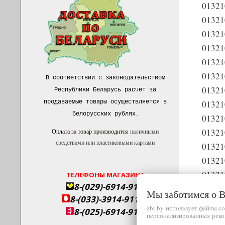
0132
0132
0132
0132
0132
0132
В соответствии с законодательством
01321
Республики Беларусь расчет за
продаваемые товары осуществляется в
01321
белорусских рублях
.
0132
0132
Оплата за товар производится
наличными
средствами или пластиковыми картами
0132
01321
01321
ТЕЛЕФОНЫ МАГАЗИНА
8-(029)-6914-911
01321
Мы заботимся о
8-(033)-3914-911
01321
zbt.by использует файлы c
8-(025)-6914-911
персонализированных реко
0132