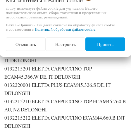
Мы заботимся о Ваших
cookie
0132215235 PRIMADONNA XS ETAM36.364.M KZ, RU,
zbt.by использует файлы cookie для улучшения Вашего
SE DE'LONGHI
пользовательского опыта, сбора статистики и представления
персонализированных рекомендаций.
0132215229 PRIMADONNA S ECAM28.465.M GB
Нажав «Принять», Вы даете согласие на обработку файлов cookie
DE'LONGHI
в соответствии с
Политикой обработки файлов cookie
.
0132215316 PRIMADONNA S ECAM28.465.MB CH
DE'LONGHI
Отклонить
Настроить
Принять
0132215191 ELETTA CAPPUCCINO ECAM45.366.B DE,
IT DE'LONGHI
0132215201 ELETTA CAPPUCCINO TOP
ECAM45.366.W DE, IT DE'LONGHI
0132220001 ELETTA PLUS ECAM45.326.S DE, IT
DE'LONGHI
0132215210 ELETTA CAPPUCCINO TOP ECAM45.760.B
AU, NZ DE'LONGHI
0132215212 ELETTA CAPPUCCINO ECAM44.660.B INT
DE'LONGHI