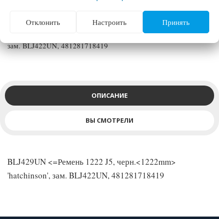
Отклонить
Настроить
Принять
BLJ429UN <=Ремень 1222 J5, черн.<1222mm> 'hatchinson',
зам. BLJ422UN, 481281718419
ОПИСАНИЕ
ВЫ СМОТРЕЛИ
BLJ429UN <=Ремень 1222 J5, черн.<1222mm>
'hatchinson', зам. BLJ422UN, 481281718419