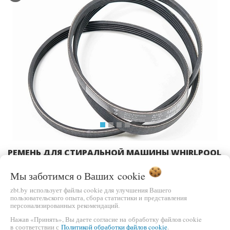
Previous
Ne
РЕМЕНЬ ДЛЯ СТИРАЛЬНОЙ МАШИНЫ WHIRLPOOL
BLJ429UN (1222 J5, ЧЕРН.<1222MM> 'HATCHINSON',
BLJ422UN, 481281718419)
Мы заботимся о Ваших
cookie
zbt.by использует файлы cookie для улучшения Вашего
ЦЕНА
пользовательского опыта, сбора статистики и представления
В КОРЗИНУ
25,00 бел.руб.
персонализированных рекомендаций.
Нажав «Принять», Вы даете согласие на обработку файлов cookie
в соответствии с
Политикой обработки файлов cookie
.
БЫСТРЫЙ ЗАКАЗ