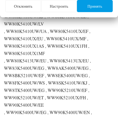
WW80K5410UW/EF , WW80K5410UW/EO ,
Отклонить
Настроить
Принять
WW80K5410UW/ET , WW80K5410UW/EU ,
WW80K5410UW/KJ , WW80K5410UW/LE ,
WW80K5410UW/LV
, WW80K5410UW/UA , WW80K5410UX/EF ,
WW80K5410UX/EU , WW80K5410UX/MF ,
WW80K5410UX1AS , WW80K5410UX1FH ,
WW80K5410UX1MF
, WW80K5413UW/EU , WW80K5413UX/EU ,
WW83K5400UW/EG , WW8AK5400UW/EG ,
WW8BK5210UW/EF , WW8EK5400UW/EG ,
WW8FK5400UW/WS , WW8SK5410UW/KJ ,
WW8TK5400UW/EG , WW90K5210UW/EF ,
WW90K5210UW/ET , WW90K5210UX/FH ,
WW90K5400UW/EE
, WW90K5400UW/EG , WW90K5400UW/EN ,