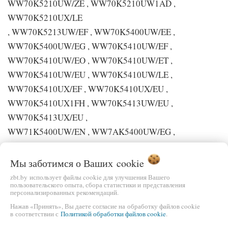
WW70K5210UW/ZE , WW70K5210UW1AD ,
WW70K5210UX/LE
, WW70K5213UW/EF , WW70K5400UW/EE ,
WW70K5400UW/EG , WW70K5410UW/EF ,
WW70K5410UW/EO , WW70K5410UW/ET ,
WW70K5410UW/EU , WW70K5410UW/LE ,
WW70K5410UX/EF , WW70K5410UX/EU ,
WW70K5410UX1FH , WW70K5413UW/EU ,
WW70K5413UX/EU ,
WW71K5400UW/EN , WW7AK5400UW/EG ,
WW80K5210UW/EF , WW80K5210UW/EO ,
WW80K5210UW/ET , WW80K5210UW/LE ,
Мы заботимся о Ваших
cookie
WW80K5210UX/FH
zbt.by использует файлы cookie для улучшения Вашего
пользовательского опыта, сбора статистики и представления
, WW80K5400UW/EE , WW80K5400UW/EG ,
персонализированных рекомендаций.
WW80K5400UW/ET , WW80K5400UW/WS ,
Нажав «Принять», Вы даете согласие на обработку файлов cookie
в соответствии с
Политикой обработки файлов cookie
.
WW80K5410UW/AH , WW80K5410UW/EC ,