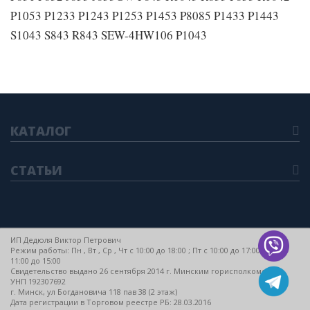
P1053 P1233 P1243 P1253 P1453 P8085 P1433 P1443
S1043 S843 R843 SEW-4HW106 P1043
КАТАЛОГ
СТАТЬИ
ИП Дедюля Виктор Петрович
Режим работы: Пн , Вт , Ср , Чт c 10:00 до 18:00 ; Пт c 10:00 до 17:00 ; Сб c
11:00 до 15:00
Свидетельство выдано 26 сентября 2014 г. Минским горисполкомом
УНП 192307692
г. Минск, ул Богдановича 118 пав 38 (2 этаж)
Дата регистрации в Торговом реестре РБ: 28.03.2016