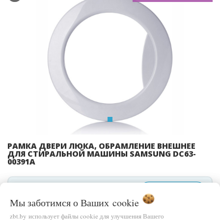
Previous
Ne
РАМКА ДВЕРИ ЛЮКА, ОБРАМЛЕНИЕ ВНЕШНЕЕ
ДЛЯ СТИРАЛЬНОЙ МАШИНЫ SAMSUNG DC63-
00391A
ЦЕНА
В КОРЗИНУ
95,00 бел.руб.
Мы заботимся о Ваших
cookie
zbt.by использует файлы cookie для улучшения Вашего
БЫСТРЫЙ ЗАКАЗ