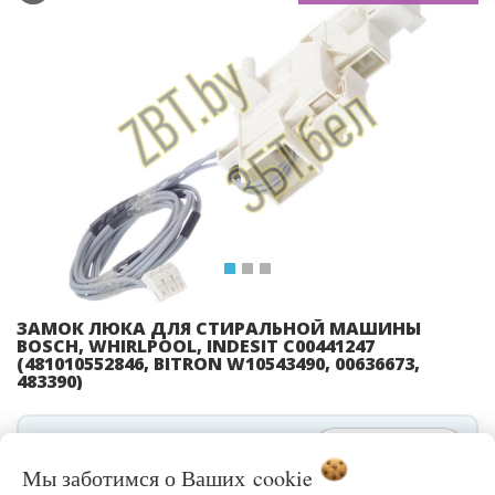
Previous
Ne
ЗАМОК ЛЮКА ДЛЯ СТИРАЛЬНОЙ МАШИНЫ
BOSCH, WHIRLPOOL, INDESIT C00441247
(481010552846, BITRON W10543490, 00636673,
483390)
ЦЕНА
В КОРЗИНУ
Цену уточняйте
Мы заботимся о Ваших
cookie