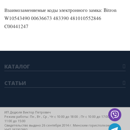
Взаимозаменяемые коды электронного замка: Bitron
W10543490 00636673 483390 481010552846
C00441247
КАТАЛОГ
СТАТЬИ
ИП Дедюля Виктор Петрович
Режим работы: Пн , Вт , Ср , Чт c 10:00 до 18:00 ; Пт c 10:00 до 17:00 ; Сб c
11:00 до 15:00
Свидетельство выдано 26 сентября 2014 г. Минским горисполкомом
УНП 192307692