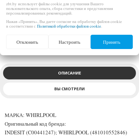
zbt.by использует файлы cookie для улучшения Вашего
БЫСТРЫЙ ЗАКАЗ
пользовательского опыта, сбора статистики и представления
персонализированных рекомендаций.
Нажав «Принять», Вы даете согласие на обработку файлов cookie
в соответствии с
Политикой обработки файлов cookie
.
МАРКА: WHIRLPOOL
Оригинальный код бренда:
INDESIT (C00441247); WHIRLPOOL (481010552846)
Отклонить
Настроить
Принять
ОПИСАНИЕ
ВЫ СМОТРЕЛИ
МАРКА: WHIRLPOOL
Оригинальный код бренда:
INDESIT (C00441247); WHIRLPOOL (481010552846)