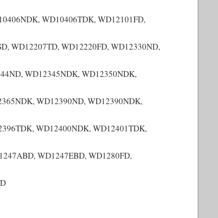
0406NDK, WD10406TDK, WD12101FD,
D, WD12207TD, WD12220FD, WD12330ND,
344ND, WD12345NDK, WD12350NDK,
2365NDK, WD12390ND, WD12390NDK,
2396TDK, WD12400NDK, WD12401TDK,
247ABD, WD1247EBD, WD1280FD,
FD