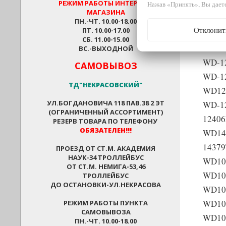
РЕЖИМ РАБОТЫ
ИНТЕРНЕТ-
Нажав «Принять», Вы даете
1039
МАГАЗИНА
WD-1
ПН.-ЧТ. 10.00-18.00
Отклонит
ПТ. 10.00-17.00
12175
СБ. 11.00-15.00
WD-1
ВС.-ВЫХОДНОЙ
WD-1
САМОВЫВОЗ
WD-1
ТД"НЕКРАСОВСКИЙ"
WD12
УЛ.БОГДАНОВИЧА 118 ПАВ.38 2 ЭТ
WD-1
(ОГРАНИЧЕННЫЙ АССОРТИМЕНТ)
1240
РЕЗЕРВ ТОВАРА ПО ТЕЛЕФОНУ
ОБЯЗАТЕЛЕН!!!
WD141
1437
ПРОЕЗД ОТ СТ.М. АКАДЕМИЯ
НАУК-34 ТРОЛЛЕЙБУС
WD10
ОТ СТ.М. НЕМИГА-53,46
WD10
ТРОЛЛЕЙБУС
ДО ОСТАНОВКИ-УЛ.НЕКРАСОВА
WD10
WD10
РЕЖИМ РАБОТЫ ПУНКТА
САМОВЫВОЗА
WD10
ПН.-ЧТ. 10.00-18.00