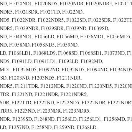
ND, F1020ND1, F1020ND5, F1020NDR, F1020NDR5, F1020TD
NDR5, F1021SDR, F1021TD, F1022ND,
ND5, F1022NDR, F1022NDR5, F1022SD, F1022SDR, F1022TD
NDR5, F1029NDR, F1029SDR, F1039ND, F1039SD,
ND, F1048ND1, F1056LD, F1056MD, F1056MD1, F1056MD5,
ND, F1058ND, F1058ND5, F1059ND,
LD, F1068LD1, F1068LD9, F1068SD, F1068SD1, F1073ND, F
ND5, F1091LD, F1091LD1, F1092LD, F1092MD,
MD1, F1092MD5, F1092ND, F1092ND5, F1094ND, F1094ND5,
SD, F1203ND, F1203ND5, F1211NDR,
NDR5, F1211TDR, F1212NDR, F1220ND, F1220ND5, F1220N
TDR, F1221ND, F1221NDR, F1221NDR5,
SDR, F1221TD, F1222ND, F1222ND5, F1222NDR, F1222NDR5
TDR5, F1223ND, F1223NDR, F1223NDR5,
NDR, F1239SD, F1248ND, F1256LD, F1256LD1, F1256MD, F
LD, F1257ND, F1258ND, F1259ND, F1268LD,