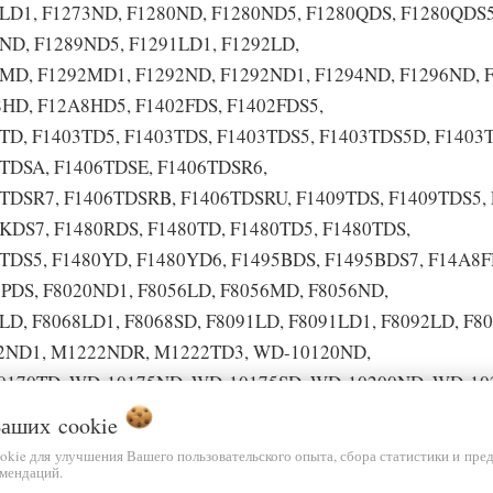
LD1, F1273ND, F1280ND, F1280ND5, F1280QDS, F1280QDS5
ND, F1289ND5, F1291LD1, F1292LD,
MD, F1292MD1, F1292ND, F1292ND1, F1294ND, F1296ND, F
HD, F12A8HD5, F1402FDS, F1402FDS5,
TD, F1403TD5, F1403TDS, F1403TDS5, F1403TDS5D, F1403
TDSA, F1406TDSE, F1406TDSR6,
TDSR7, F1406TDSRB, F1406TDSRU, F1409TDS, F1409TDS5, 
KDS7, F1480RDS, F1480TD, F1480TD5, F1480TDS,
TDS5, F1480YD, F1480YD6, F1495BDS, F1495BDS7, F14A8F
PDS, F8020ND1, F8056LD, F8056MD, F8056ND,
LD, F8068LD1, F8068SD, F8091LD, F8091LD1, F8092LD, F
2ND1, M1222NDR, M1222TD3, WD-10120ND,
0170TD, WD-10175ND, WD-10175SD, WD-10200ND, WD-10
5SD, WD-10207TD, WD-10330NDK, WD10340ND, WD-10342
 Ваших
cookie
3NDK, WD-10355NDK, WD-10360ND, WD-10360NDK, WD-1
ookie для улучшения Вашего пользовательского опыта, сбора статистики и пре
мендаций.
5NDK, WD-10390ND, WD-10390NDK, WD-10390SD, WD-103