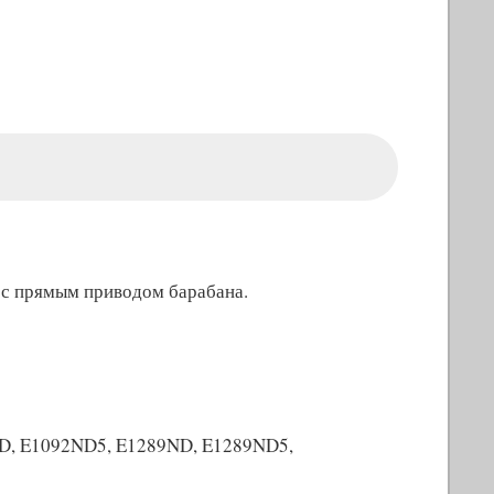
 с прямым приводом барабана.
ND, E1092ND5, E1289ND, E1289ND5,