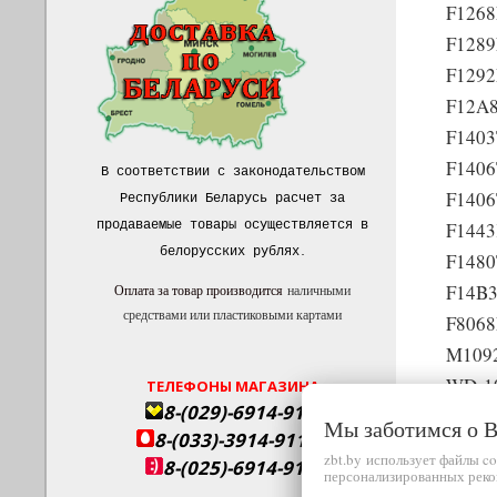
F1268
F1289
F1292
F12A8
F1403
F1406
В соответствии с законодательством
F1406
Республики Беларусь расчет за
продаваемые товары осуществляется в
F1443
белорусских рублях
.
F1480
F14B3
Оплата за товар производится
наличными
средствами или пластиковыми картами
F8068
M109
WD-1
ТЕЛЕФОНЫ МАГАЗИНА
8-(029)-6914-911
1020
Мы заботимся о
8-(033)-3914-911
1035
zbt.by использует файлы c
8-(025)-6914-911
персонализированных реко
1036