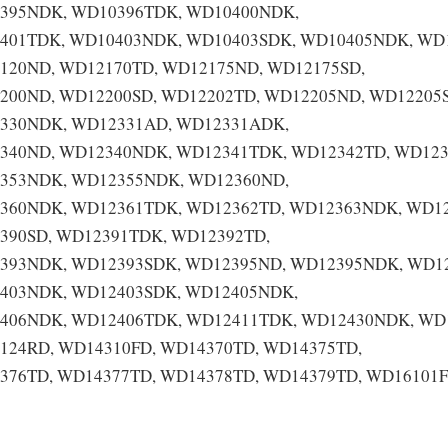
395NDK, WD10396TDK, WD10400NDK,
401TDK, WD10403NDK, WD10403SDK, WD10405NDK, WD1
120ND, WD12170TD, WD12175ND, WD12175SD,
200ND, WD12200SD, WD12202TD, WD12205ND, WD12205S
330NDK, WD12331AD, WD12331ADK,
340ND, WD12340NDK, WD12341TDK, WD12342TD, WD12
353NDK, WD12355NDK, WD12360ND,
360NDK, WD12361TDK, WD12362TD, WD12363NDK, WD1
390SD, WD12391TDK, WD12392TD,
393NDK, WD12393SDK, WD12395ND, WD12395NDK, WD1
403NDK, WD12403SDK, WD12405NDK,
406NDK, WD12406TDK, WD12411TDK, WD12430NDK, WD1
124RD, WD14310FD, WD14370TD, WD14375TD,
376TD, WD14377TD, WD14378TD, WD14379TD, WD16101