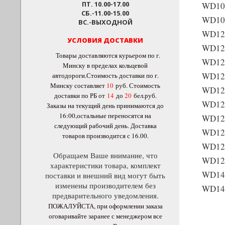
ПТ. 10.00-17.00
WD10
СБ.-11.00-15.00
WD10
ВС.-ВЫХОДНОЙ
WD12
УСЛОВИЯ ДОСТАВКИ
WD12
Товары доставляются курьером по г.
WD12
Минску в пределах кольцевой
WD12
автодороги.Стоимость доставки по г.
Минску составляет
10
руб
. Стоимость
WD12
доставки по РБ от
14
до
20
бел.руб.
WD12
Заказы на текущий день принимаются до
16:00,остальные переносятся на
WD12
следующий рабочий день. Доставка
WD12
товаров производится с 16.00.
WD12
Обращаем Ваше внимание, что
WD12
характеристики товара, комплект
WD14
поставки и внешний вид могут быть
изменены производителем без
WD14
предварительного уведомления.
ПОЖАЛУЙСТА, при оформлении заказа
оговаривайте заранее с менеджером все