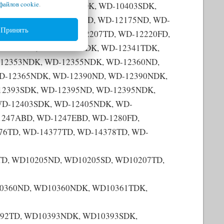
файлов cookie
.
0401TDK, WD-10403NDK, WD-10403SDK,
D-12120ND, WD12170TD, WD-12175ND, WD-
Принять
D, WD-12205SD, WD-12207TD, WD-12220FD,
12340ND, WD-12340NDK, WD-12341TDK,
12353NDK, WD-12355NDK, WD-12360ND,
D-12365NDK, WD-12390ND, WD-12390NDK,
12393SDK, WD-12395ND, WD-12395NDK,
D-12403SDK, WD-12405NDK, WD-
247ABD, WD-1247EBD, WD-1280FD,
76TD, WD-14377TD, WD-14378TD, WD-
D, WD10205ND, WD10205SD, WD10207TD,
0360ND, WD10360NDK, WD10361TDK,
92TD, WD10393NDK, WD10393SDK,