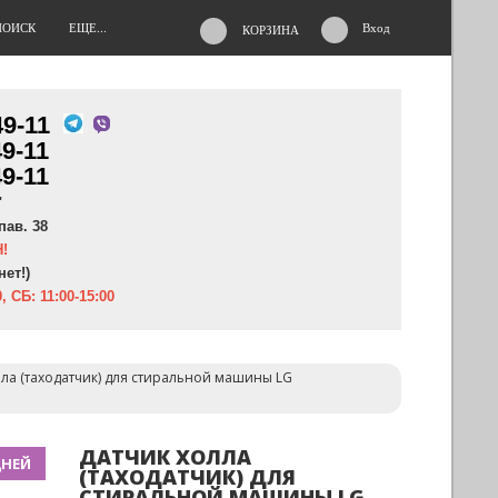
ПОИСК
ЕЩЕ...
Вход
КОРЗИНА
49-11
49-11
49-11
"
пав. 38
!
нет!)
, СБ: 11:00-15:00
лла (таходатчик) для стиральной машины LG
ДАТЧИК ХОЛЛА
ДНЕЙ
(ТАХОДАТЧИК) ДЛЯ
СТИРАЛЬНОЙ МАШИНЫ LG