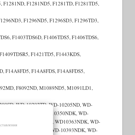
, F1281ND, F1281ND5, F1281TD, F1281TD5,
1296ND3, F1296ND5, F1296SD3, F1296TD3,
TDS6, F1403TDS6D, F1406TDS5, F1406TDS6,
F1409TDSR5, F1421TD5, F1443KDS,
D, F14A8FD5, F14A8FDS, F14A8FDS5,
8092MD, F8092ND, M1089ND5, M1091LD1,
200SD, WD-10202TD, WD-10205ND, WD-
TD, WD-10344ND, WD-10350NDK, WD-
0361TDK, WD-10362TD, WD10363NDK, WD-
дставления
91TDK, WD-10392TD, WD-10393NDK, WD-