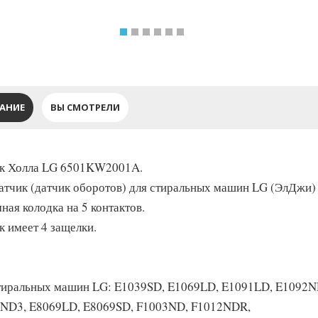
АНИЕ
ВЫ СМОТРЕЛИ
к Холла LG 6501KW2001A.
атчик (датчик оборотов) для стиральных машин LG (ЭлДжи)
ная колодка на 5 контактов.
к имеет 4 защелки.
тиральных машин LG: E1039SD, E1069LD, E1091LD, E1092
ND3, E8069LD, E8069SD, F1003ND, F1012NDR,