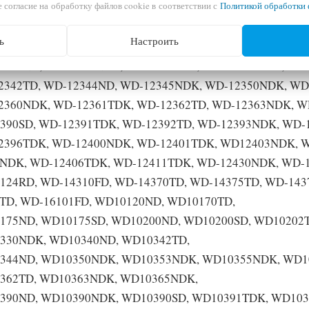
 согласие на обработку файлов cookie в соответствии с
Политикой обработки 
3SDK, WD-10395NDK, WD10396TDK, WD-10400NDK, WD-1
0405NDK, WD-10406NDK, WD-10406TDK, WD-12101FD, W
ь
Настроить
SD, WD-12200ND, WD-12200SD, WD-12202TD, WD-12205N
2330ND, WD12330NDK, WD-12331AD, WD-12331ADK, WD-
2342TD, WD-12344ND, WD-12345NDK, WD-12350NDK, WD
2360NDK, WD-12361TDK, WD-12362TD, WD-12363NDK, W
390SD, WD-12391TDK, WD-12392TD, WD-12393NDK, WD-
2396TDK, WD-12400NDK, WD-12401TDK, WD12403NDK, W
6NDK, WD-12406TDK, WD-12411TDK, WD-12430NDK, WD-1
24RD, WD-14310FD, WD-14370TD, WD-14375TD, WD-143
9TD, WD-16101FD, WD10120ND, WD10170TD,
175ND, WD10175SD, WD10200ND, WD10200SD, WD10202T
330NDK, WD10340ND, WD10342TD,
344ND, WD10350NDK, WD10353NDK, WD10355NDK, WD1
362TD, WD10363NDK, WD10365NDK,
390ND, WD10390NDK, WD10390SD, WD10391TDK, WD103