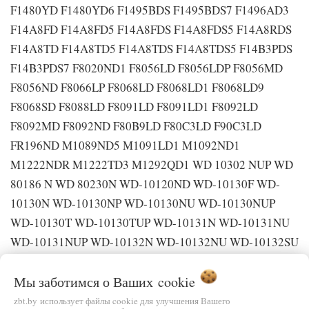
F1480YD F1480YD6 F1495BDS F1495BDS7 F1496AD3
F14A8FD F14A8FD5 F14A8FDS F14A8FDS5 F14A8RDS
F14A8TD F14A8TD5 F14A8TDS F14A8TDS5 F14B3PDS
F14B3PDS7 F8020ND1 F8056LD F8056LDP F8056MD
F8056ND F8066LP F8068LD F8068LD1 F8068LD9
F8068SD F8088LD F8091LD F8091LD1 F8092LD
F8092MD F8092ND F80B9LD F80C3LD F90C3LD
FR196ND M1089ND5 M1091LD1 M1092ND1
M1222NDR M1222TD3 M1292QD1 WD 10302 NUP WD
80186 N WD 80230N WD-10120ND WD-10130F WD-
10130N WD-10130NP WD-10130NU WD-10130NUP
WD-10130T WD-10130TUP WD-10131N WD-10131NU
WD-10131NUP WD-10132N WD-10132NU WD-10132SU
WD-10132T WD-10132TU WD-10150FB WD-10150N
Мы заботимся о Ваших
cookie
WD-10150NU WD-10150NUP WD-10150S WD-10150SU
WD-10150SUP WD-10154N WD-10154NP WD-10154SP
zbt.by использует файлы cookie для улучшения Вашего