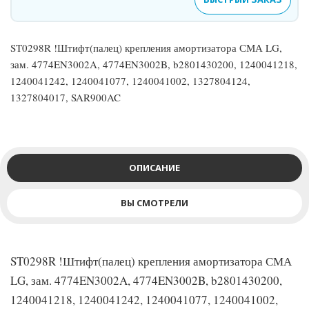
ST0298R !Штифт(палец) крепления амортизатора СМА LG,
зам. 4774EN3002A, 4774EN3002B, b2801430200, 1240041218,
1240041242, 1240041077, 1240041002, 1327804124,
1327804017, SAR900AC
ОПИСАНИЕ
ВЫ СМОТРЕЛИ
ST0298R !Штифт(палец) крепления амортизатора СМА
LG, зам. 4774EN3002A, 4774EN3002B, b2801430200,
1240041218, 1240041242, 1240041077, 1240041002,