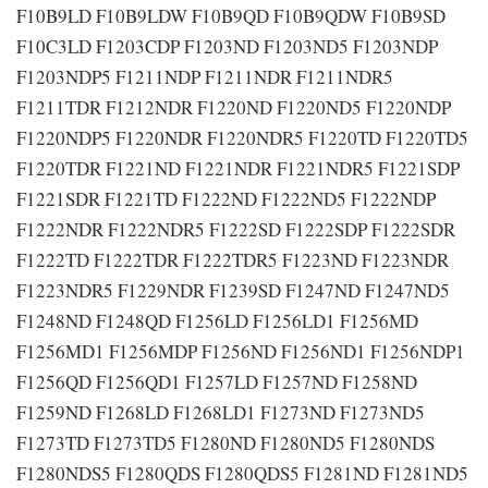
F10B9LD F10B9LDW F10B9QD F10B9QDW F10B9SD
F10C3LD F1203CDP F1203ND F1203ND5 F1203NDP
F1203NDP5 F1211NDP F1211NDR F1211NDR5
F1211TDR F1212NDR F1220ND F1220ND5 F1220NDP
F1220NDP5 F1220NDR F1220NDR5 F1220TD F1220TD5
F1220TDR F1221ND F1221NDR F1221NDR5 F1221SDP
F1221SDR F1221TD F1222ND F1222ND5 F1222NDP
F1222NDR F1222NDR5 F1222SD F1222SDP F1222SDR
F1222TD F1222TDR F1222TDR5 F1223ND F1223NDR
F1223NDR5 F1229NDR F1239SD F1247ND F1247ND5
F1248ND F1248QD F1256LD F1256LD1 F1256MD
F1256MD1 F1256MDP F1256ND F1256ND1 F1256NDP1
F1256QD F1256QD1 F1257LD F1257ND F1258ND
F1259ND F1268LD F1268LD1 F1273ND F1273ND5
F1273TD F1273TD5 F1280ND F1280ND5 F1280NDS
F1280NDS5 F1280QDS F1280QDS5 F1281ND F1281ND5