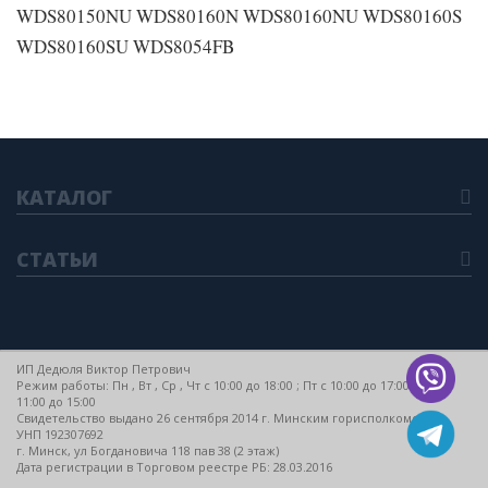
WDS80150NU WDS80160N WDS80160NU WDS80160S
WDS80160SU WDS8054FB
КАТАЛОГ
СТАТЬИ
ИП Дедюля Виктор Петрович
Режим работы: Пн , Вт , Ср , Чт c 10:00 до 18:00 ; Пт c 10:00 до 17:00 ; Сб c
11:00 до 15:00
Свидетельство выдано 26 сентября 2014 г. Минским горисполкомом
УНП 192307692
г. Минск, ул Богдановича 118 пав 38 (2 этаж)
Дата регистрации в Торговом реестре РБ: 28.03.2016