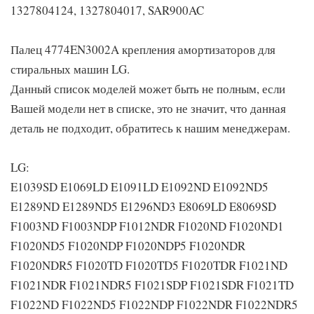
1327804124, 1327804017, SAR900AC
Палец 4774EN3002A крепления амортизаторов для
стиральных машин LG.
Данный список моделей может быть не полным, если
Вашей модели нет в списке, это не значит, что данная
деталь не подходит, обратитесь к нашим менеджерам.
LG:
E1039SD E1069LD E1091LD E1092ND E1092ND5
E1289ND E1289ND5 E1296ND3 E8069LD E8069SD
F1003ND F1003NDP F1012NDR F1020ND F1020ND1
F1020ND5 F1020NDP F1020NDP5 F1020NDR
F1020NDR5 F1020TD F1020TD5 F1020TDR F1021ND
F1021NDR F1021NDR5 F1021SDP F1021SDR F1021TD
F1022ND F1022ND5 F1022NDP F1022NDR F1022NDR5