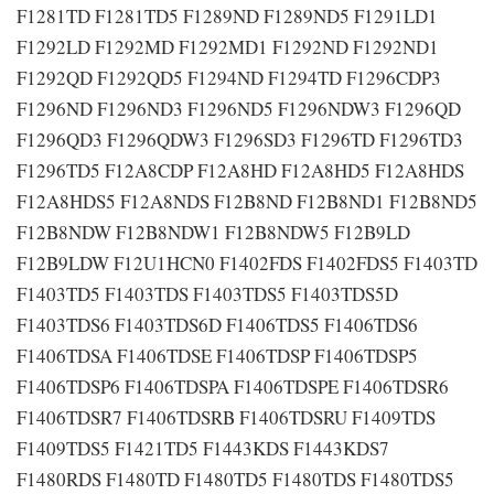
F1281TD F1281TD5 F1289ND F1289ND5 F1291LD1
F1292LD F1292MD F1292MD1 F1292ND F1292ND1
F1292QD F1292QD5 F1294ND F1294TD F1296CDP3
F1296ND F1296ND3 F1296ND5 F1296NDW3 F1296QD
F1296QD3 F1296QDW3 F1296SD3 F1296TD F1296TD3
F1296TD5 F12A8CDP F12A8HD F12A8HD5 F12A8HDS
F12A8HDS5 F12A8NDS F12B8ND F12B8ND1 F12B8ND5
F12B8NDW F12B8NDW1 F12B8NDW5 F12B9LD
F12B9LDW F12U1HCN0 F1402FDS F1402FDS5 F1403TD
F1403TD5 F1403TDS F1403TDS5 F1403TDS5D
F1403TDS6 F1403TDS6D F1406TDS5 F1406TDS6
F1406TDSA F1406TDSE F1406TDSP F1406TDSP5
F1406TDSP6 F1406TDSPA F1406TDSPE F1406TDSR6
F1406TDSR7 F1406TDSRB F1406TDSRU F1409TDS
F1409TDS5 F1421TD5 F1443KDS F1443KDS7
F1480RDS F1480TD F1480TD5 F1480TDS F1480TDS5