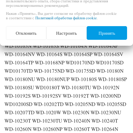
пользовательского опыта, сбора статистики и представления
WD-10154TP WD-10155NU WD-10155NUP WD-
персонализированных рекомендаций.
10156NU WD-10156NUP WD-10158NP WD-10160N
Нажав «Принять», Вы даете согласие на обработку файлов cookie
в соответствии с
Политикой обработки файлов cookie
.
WD-10160NP WD-10160NU WD-10160NUP WD-
10160NUV WD-10160S WD-10160SP WD-10160SU WD-
Отклонить
Настроить
Принять
10160SUP WD-10160SUV WD-10160TP WD-10160TUP
WD-10163N WD-10163S WD-10164N WD-10164NP
WD-10164NV WD-10164S WD-10164SP WD-10164SV
WD-10164TP WD-10168NP WD10170ND WD10170SD
WD10170TD WD-10175ND WD-10175SD WD-10180N
WD-10180NU WD-10180NUP WD-10180S WD-10180SP
WD-10180SU WD10180T WD-10180TU WD-10192N
WD-10192S WD-10192SV WD-10192T WD-10200ND
WD10200SD WD-10202TD WD-10205ND WD-10205SD
WD-10207TD WD-1020W WD-10230N WD-10230NU
WD-10230T WD-10230TU WD-10240N WD-10240T
WD-10260N WD-10260NP WD-10260T WD-10264N