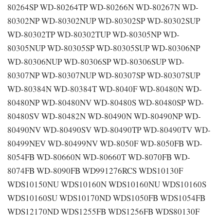
80264SP WD-80264TP WD-80266N WD-80267N WD-
80302NP WD-80302NUP WD-80302SP WD-80302SUP
WD-80302TP WD-80302TUP WD-80305NP WD-
80305NUP WD-80305SP WD-80305SUP WD-80306NP
WD-80306NUP WD-80306SP WD-80306SUP WD-
80307NP WD-80307NUP WD-80307SP WD-80307SUP
WD-80384N WD-80384T WD-8040F WD-80480N WD-
80480NP WD-80480NV WD-80480S WD-80480SP WD-
80480SV WD-80482N WD-80490N WD-80490NP WD-
80490NV WD-80490SV WD-80490TP WD-80490TV WD-
80499NEV WD-80499NV WD-8050F WD-8050FB WD-
8054FB WD-80660N WD-80660T WD-8070FB WD-
8074FB WD-8090FB WD991276RCS WDS10130F
WDS10150NU WDS10160N WDS10160NU WDS10160S
WDS10160SU WDS10170ND WDS1050FB WDS1054FB
WDS12170ND WDS1255FB WDS1256FB WDS80130F