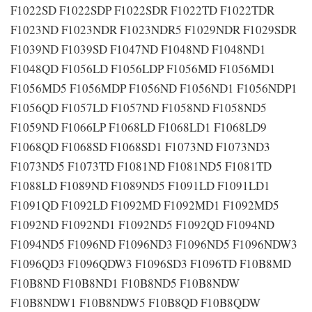
F1022SD F1022SDP F1022SDR F1022TD F1022TDR
F1023ND F1023NDR F1023NDR5 F1029NDR F1029SDR
F1039ND F1039SD F1047ND F1048ND F1048ND1
F1048QD F1056LD F1056LDP F1056MD F1056MD1
F1056MD5 F1056MDP F1056ND F1056ND1 F1056NDP1
F1056QD F1057LD F1057ND F1058ND F1058ND5
F1059ND F1066LP F1068LD F1068LD1 F1068LD9
F1068QD F1068SD F1068SD1 F1073ND F1073ND3
F1073ND5 F1073TD F1081ND F1081ND5 F1081TD
F1088LD F1089ND F1089ND5 F1091LD F1091LD1
F1091QD F1092LD F1092MD F1092MD1 F1092MD5
F1092ND F1092ND1 F1092ND5 F1092QD F1094ND
F1094ND5 F1096ND F1096ND3 F1096ND5 F1096NDW3
F1096QD3 F1096QDW3 F1096SD3 F1096TD F10B8MD
F10B8ND F10B8ND1 F10B8ND5 F10B8NDW
F10B8NDW1 F10B8NDW5 F10B8QD F10B8QDW