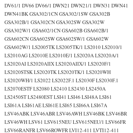
DV61/1 DV66 DV66/1 DWN21 DWN21/1 DWN31 DWN41
DWN41BK GSA302/1CN GSA302/1SW GSA302B
GSA302B/1 GSA302CN GSA302SW GSA302W
GSA302W/1 GSA602/1CN GSA602B GSA602B/1
GSA602CN GSA602SW GSA602SW/1 GSA602W
GSA602W/1 LS2005TK LS2005TK/1 LS2010 LS2010/1
LS2010AG LS2010E LS2010E/1 LS2020A LS2020A/1
LS2020AI LS2020AIIX LS2020AIIX/1 LS2020F/1
LS2020STSK LS2020TK LS2020TK/1 LS2020WH
LS2020WH/1 LS2022 LS2022F.1 LS2030F LS2030F.1
LS2070ESTF LS2080 LS2410 LS2430 LS2450A
LS2450ST LS2480EST LSI41 LSI46 LSI48A LSI61
LSI61A LSI61AE LSI61E LSI65 LSI66A LSI67A
LSV46ABK LSV46ABR LSV46AWH LSV46BK LSV46BR
LSV46WH LSV61 LSV615NEU LSV615NEU/1 LSV66FR
LSV66RANFR LSV66ROWFR LVI12-411 LVTI12-411