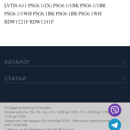
LVTI8-611 PSG6.1(IX) PSG6.1/1BK PSG6.1/1BR
PSG6.1/1WH PSG6.1BK PSG6.1BR PSG6.1WH
RDW1221F RDW1241F
КАТАЛОГ
СТАТЬИ
ИП Дедюля Виктор Петрович
Режим работы: Пн , Вт , Ср , Чт c 10:00 до 18:00 ; Пт c 10:00 до 17:00 ; Сб c
11:00 до 15:00
Свидетельство выдано 26 сентября 2014 г. Минским горисполкомом
УНП 192307692
г. Минск, ул Богдановича 118 пав 38 (2 этаж)