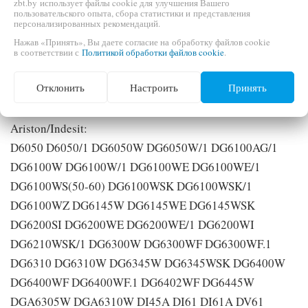
zbt.by использует файлы cookie для улучшения Вашего
Циркуляционный насос 055946 для посудомоечных
пользовательского опыта, сбора статистики и представления
персонализированных рекомендаций.
машин Ariston, Indesit, Ardo. Мощность 60W.
Нажав «Принять», Вы даете согласие на обработку файлов cookie
в соответствии с
Политикой обработки файлов cookie
.
Данный список моделей может быть не полным, если
Отклонить
Настроить
Принять
Вашей модели нет в списке, это не значит, что данная
деталь не подходит, обратитесь к нашим менеджерам.
Ariston/Indesit:
D6050 D6050/1 DG6050W DG6050W/1 DG6100AG/1
DG6100W DG6100W/1 DG6100WE DG6100WE/1
DG6100WS(50-60) DG6100WSK DG6100WSK/1
DG6100WZ DG6145W DG6145WE DG6145WSK
DG6200SI DG6200WE DG6200WE/1 DG6200WI
DG6210WSK/1 DG6300W DG6300WF DG6300WF.1
DG6310 DG6310W DG6345W DG6345WSK DG6400W
DG6400WF DG6400WF.1 DG6402WF DG6445W
DGA6305W DGA6310W DI45A DI61 DI61A DV61