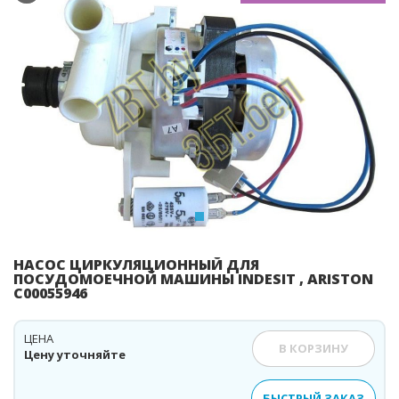
Previous
Ne
НАСОС ЦИРКУЛЯЦИОННЫЙ ДЛЯ
ПОСУДОМОЕЧНОЙ МАШИНЫ INDESIT , ARISTON
C00055946
ЦЕНА
В КОРЗИНУ
Цену уточняйте
БЫСТРЫЙ ЗАКАЗ