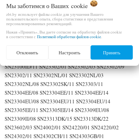
Мы заботимся о Ваших
cookie
zbt.by использует файлы cookie для улучшения Вашего
пользовательского опыта, сбора статистики и представления
персонализированных рекомендаций.
Нажав «Принять», Вы даете согласие на обработку файлов cookie
в соответствии с
Политикой обработки файлов cookie
.
Отклонить
Настроить
Принять