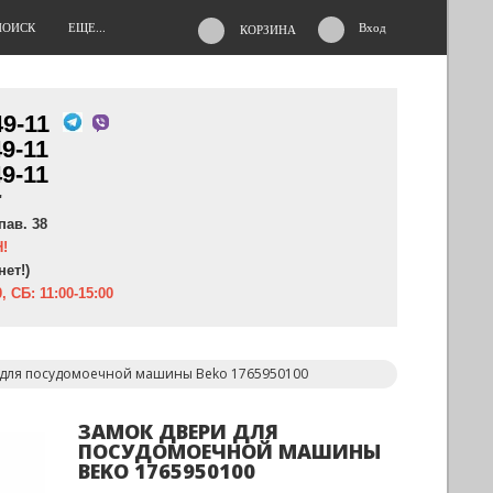
ПОИСК
ЕЩЕ...
Вход
КОРЗИНА
49-11
49-11
49-11
"
пав. 38
!
нет!)
, СБ: 11:00-15:00
 для посудомоечной машины Beko 1765950100
ЗАМОК ДВЕРИ ДЛЯ
ПОСУДОМОЕЧНОЙ МАШИНЫ
BEKO 1765950100