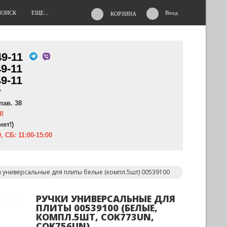
ПОИСК
ЕЩЕ...
Вход
КОРЗИНА
49-11
49-11
49-11
"
пав. 38
!
нет!)
, СБ: 11:00-15:00
и универсальные для плиты белые (компл.5шт) 00539100
РУЧКИ УНИВЕРСАЛЬНЫЕ ДЛЯ
ПЛИТЫ 00539100 (БЕЛЫЕ,
КОМПЛ.5ШТ, COK773UN,
COK756UN)