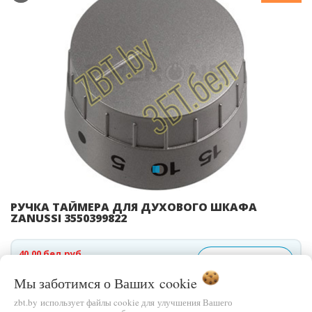
Previous
Ne
РУЧКА ТАЙМЕРА ДЛЯ ДУХОВОГО ШКАФА
ZANUSSI 3550399822
40,00 бел.руб.
В КОРЗИНУ
55,00 бел.руб.
Мы заботимся о Ваших
cookie
БЫСТРЫЙ ЗАКАЗ
zbt.by использует файлы cookie для улучшения Вашего