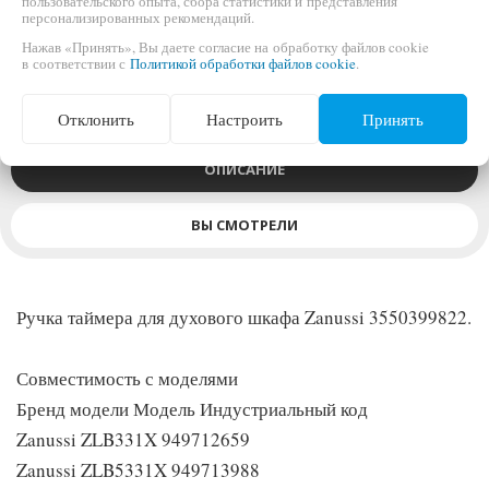
пользовательского опыта, сбора статистики и представления
персонализированных рекомендаций.
Нажав «Принять», Вы даете согласие на обработку файлов cookie
Ручка таймера для духового шкафа Zanussi 3550399822
в соответствии с
Политикой обработки файлов cookie
.
Отклонить
Настроить
Принять
ОПИСАНИЕ
ВЫ СМОТРЕЛИ
Ручка таймера для духового шкафа Zanussi 3550399822.
Совместимость с моделями
Бренд модели Модель Индустриальный код
Zanussi ZLB331X 949712659
Zanussi ZLB5331X 949713988