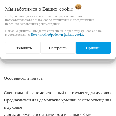
Предназначен для демонтажа крышки лампы освещения в
Мы заботимся о Ваших
cookie
духовке
zbt.by использует файлы cookie для улучшения Вашего
Для ламп духовки с диаметром крышки 68 мм
пользовательского опыта, сбора статистики и представления
персонализированных рекомендаций.
Нажав «Принять», Вы даете согласие на обработку файлов cookie
в соответствии с
Политикой обработки файлов cookie
.
ОПИСАНИЕ
Отклонить
Настроить
Принять
ВЫ СМОТРЕЛИ
Особенности товара
Специальный вспомогательный инструмент для духовок
Предназначен для демонтажа крышки лампы освещения
в духовке
Для ламп духовки с диаметром крышки 68 мм,