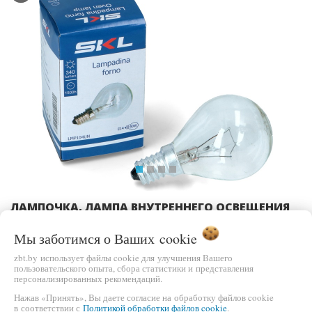
Previous
Ne
ЛАМПОЧКА, ЛАМПА ВНУТРЕННЕГО ОСВЕЩЕНИЯ
ДЛЯ ДУХОВКИ LMP104UN (E14-45 40W, LMP107UN,
33CU503, 55304067, 00232110, 00057874)
Мы заботимся о Ваших
cookie
zbt.by использует файлы cookie для улучшения Вашего
ЦЕНА
пользовательского опыта, сбора статистики и представления
В КОРЗИНУ
15,00 бел.руб.
персонализированных рекомендаций.
Нажав «Принять», Вы даете согласие на обработку файлов cookie
в соответствии с
Политикой обработки файлов cookie
.
БЫСТРЫЙ ЗАКАЗ