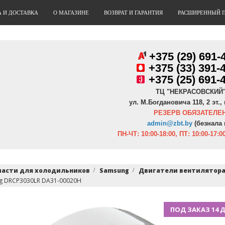
А И ДОСТАВКА
О МАГАЗИНЕ
ВОЗВРАТ И ГАРАНТИЯ
РАСШИРЕННЫЙ 
+375 (29) 691-
+
375 (33) 391-
+375 (25) 691-
ТЦ "НЕКРАСОВСКИЙ
ул. М.Богдановича 118, 2 эт., 
РЕЗЕРВ ОБЯЗАТЕЛЕН
admin@zbt.b
y
(безнала 
ПН-ЧТ:
10:00-18:00, ПТ:
10:00-17:00
части для холодильников
Samsung
Двигатели вентилятор
g DRCP3030LR DA31-00020H
ПОД ЗАКАЗ 14 