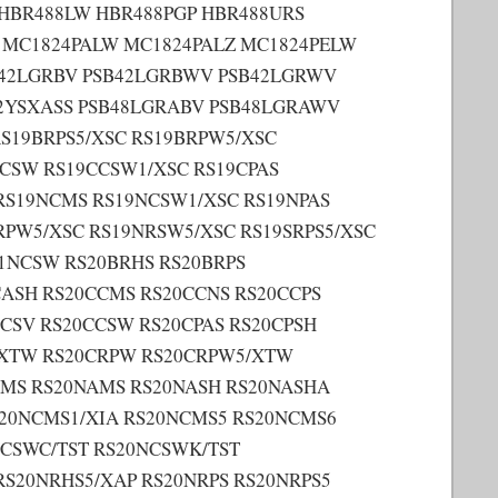
 HBR488LW HBR488PGP HBR488URS
Z MC1824PALW MC1824PALZ MC1824PELW
B42LGRBV PSB42LGRBWV PSB42LGRWV
42YSXASS PSB48LGRABV PSB48LGRAWV
S19BRPS5/XSC RS19BRPW5/XSC
CSW RS19CCSW1/XSC RS19CPAS
RS19NCMS RS19NCSW1/XSC RS19NPAS
RPW5/XSC RS19NRSW5/XSC RS19SRPS5/XSC
01NCSW RS20BRHS RS20BRPS
ASH RS20CCMS RS20CCNS RS20CCPS
CSV RS20CCSW RS20CPAS RS20CPSH
5/XTW RS20CRPW RS20CRPW5/XTW
CMS RS20NAMS RS20NASH RS20NASHA
S20NCMS1/XIA RS20NCMS5 RS20NCMS6
NCSWC/TST RS20NCSWK/TST
S20NRHS5/XAP RS20NRPS RS20NRPS5