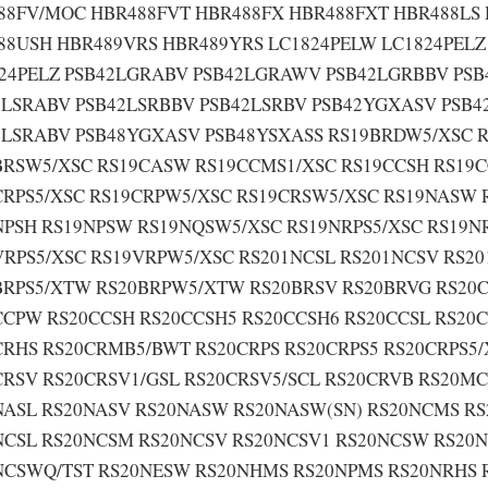
88FV/MOC HBR488FVT HBR488FX HBR488FXT HBR488LS
88USH HBR489VRS HBR489YRS LC1824PELW LC1824PEL
24PELZ PSB42LGRABV PSB42LGRAWV PSB42LGRBBV PS
2LSRABV PSB42LSRBBV PSB42LSRBV PSB42YGXASV PSB
8LSRABV PSB48YGXASV PSB48YSXASS RS19BRDW5/XSC R
BRSW5/XSC RS19CASW RS19CCMS1/XSC RS19CCSH RS19C
CRPS5/XSC RS19CRPW5/XSC RS19CRSW5/XSC RS19NASW 
NPSH RS19NPSW RS19NQSW5/XSC RS19NRPS5/XSC RS19N
VRPS5/XSC RS19VRPW5/XSC RS201NCSL RS201NCSV RS2
BRPS5/XTW RS20BRPW5/XTW RS20BRSV RS20BRVG RS20C
CCPW RS20CCSH RS20CCSH5 RS20CCSH6 RS20CCSL RS20C
CRHS RS20CRMB5/BWT RS20CRPS RS20CRPS5 RS20CRPS
CRSV RS20CRSV1/GSL RS20CRSV5/SCL RS20CRVB RS20M
NASL RS20NASV RS20NASW RS20NASW(SN) RS20NCMS R
NCSL RS20NCSM RS20NCSV RS20NCSV1 RS20NCSW RS20
NCSWQ/TST RS20NESW RS20NHMS RS20NPMS RS20NRHS R