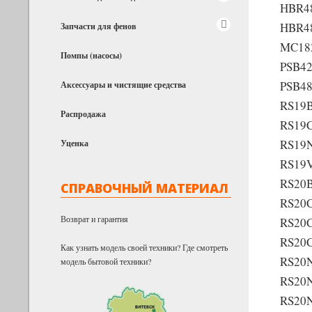
HBR4
HBR4
Запчасти для фенов
MC18
Помпы (насосы)
PSB4
PSB4
Аксессуары и чистящие средства
RS19
Распродажа
RS19
RS19
Уценка
RS19
RS20
СПРАВОЧНЫЙ МАТЕРИАЛ
RS20
Возврат и гарантия
RS20
RS20
Как узнать модель своей техники? Где смотреть
RS20
модель бытовой техники?
RS20
RS20