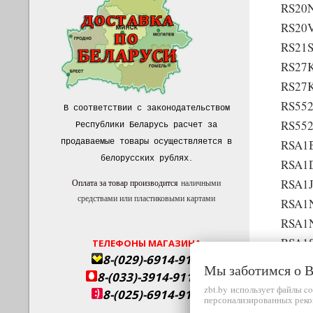
RS20
RS20
RS21
RS27
RS27
RS55
В соответствии с законодательством
RS55
Республики Беларусь расчет за
продаваемые товары осуществляется в
RSA1
белорусских рублях
.
RSA1
RSA1
Оплата за товар производится
наличными
средствами или пластиковыми картами
RSA1
RSA1
RSA1
ТЕЛЕФОНЫ МАГАЗИНА
8-(029)-6914-911
RSA1
Мы заботимся о
8-(033)-3914-911
RSA1
zbt.by использует файлы c
8-(025)-6914-911
персонализированных реко
RSA1