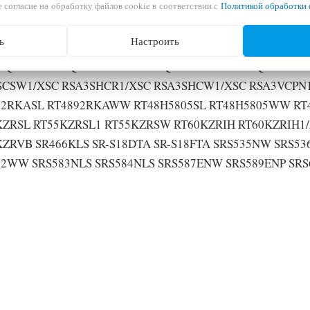
 согласие на обработку файлов cookie в соответствии с
Политикой обработки 
WTMH RSA1WTPE RSA1WTSL RSA1WTTS RSA1WTVG RS
ZHNE RSA1ZHPE RSA1ZHTS RSA1ZRVG1/XSC RSA1ZTMG R
ь
Настроить
ZTTS RSA1ZTVG RSA1ZTWP RSA23DTPE RSA23DTWP RSA
NQTS1 RSA2SQSW1/XSC RSA2SQVS1/XSC RSA2VQVS1/XSC
SCSW1/XSC RSA3SHCR1/XSC RSA3SHCW1/XSC RSA3VCPN1
92RKASL RT4892RKAWW RT48H5805SL RT48H5805WW RT4
KZRSL RT55KZRSL1 RT55KZRSW RT60KZRIH RT60KZRIH1
KZRVB SR466KLS SR-S18DTA SR-S18FTA SRS535NW SRS53
82WW SRS583NLS SRS584NLS SRS587ENW SRS589ENP SRS