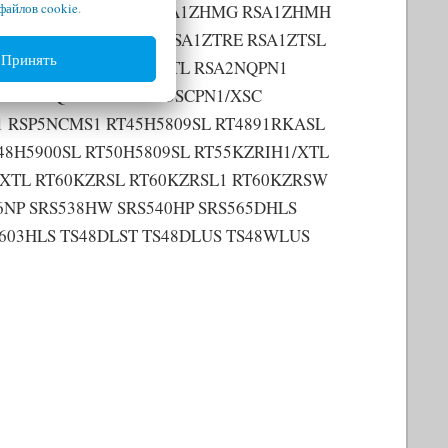
файлов cookie
.
A1WTWP RSA1ZHME RSA1ZHMG RSA1ZHMH
SA1ZTMH RSA1ZTPE RSA1ZTRE RSA1ZTSL
Принять
23NTPE RSA2NQMG1/XTL RSA2NQPN1
 RSA2ZQVS1/XSC RSA3SCPN1/XSC
 RSP5NCMS1 RT45H5809SL RT4891RKASL
8H5900SL RT50H5809SL RT55KZRIH1/XTL
/XTL RT60KZRSL RT60KZRSL1 RT60KZRSW
6NP SRS538HW SRS540HP SRS565DHLS
603HLS TS48DLST TS48DLUS TS48WLUS