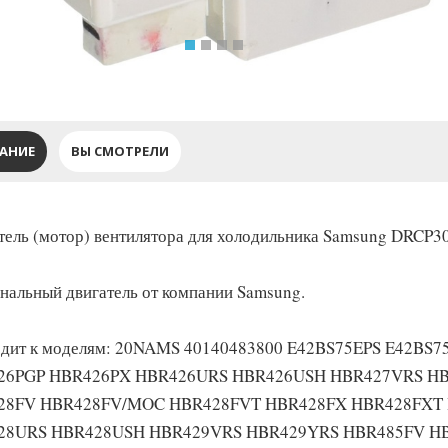
АНИЕ
ВЫ СМОТРЕЛИ
тель (мотор) вентилятора для холодильника Samsung DRCP
нальный двигатель от компании Samsung.
дит к моделям: 20NAMS 40140483800 E42BS75EPS E42BS
26PGP HBR426PX HBR426URS HBR426USH HBR427VRS H
28FV HBR428FV/MOC HBR428FVT HBR428FX HBR428FXT
28URS HBR428USH HBR429VRS HBR429YRS HBR485FV H