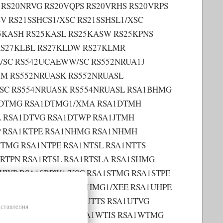
RS20NRVG RS20VQPS RS20VRHS RS20VRPS
V RS21SSHCS1/XSC RS21SSHSL1/XSC
25KASH RS25KASL RS25KASW RS25KPNS
RS27KLBL RS27KLDW RS27KLMR
/SC RS542UCAEWW/SC RS552NRUA1J
9M RS552NRUASK RS552NRUASL
/SC RS554NRUASK RS554NRUASL RSA1BHMG
1DTMG RSA1DTMG1/XMA RSA1DTMH
L RSA1DTVG RSA1DTWP RSA1JTMH
TWP RSA1KTPE RSA1NHMG RSA1NHMH
TMG RSA1NTPE RSA1NTSL RSA1NTTS
RTPN RSA1RTSL RSA1RTSLA RSA1SHMG
SHWP RSA1SRPW1/XSC RSA1STMG RSA1STPE
TWPA RSA1UHMG RSA1UHMG1/XEE RSA1UHPE
UTSL RSA1UTTC RSA1UTTS RSA1UTVG
дставления
1WHMG RSA1WHPE RSA1WTIS RSA1WTMG