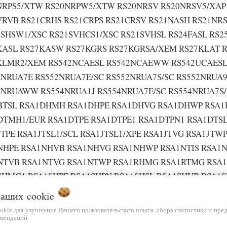
NRPS5/XTW RS20NRPW5/XTW RS20NRSV RS20NRSV5/XAP 
VRVB RS21CRHS RS21CRPS RS21CRSV RS21NASH RS21NRS
SSHSW1/XSC RS21SVHCS1/XSC RS21SVHSL RS24FASL RS
KASL RS27KASW RS27KGRS RS27KGRSA/XEM RS27KLAT 
KLMR2/XEM RS542NCAESL RS542NCAEWW RS542UCAESL
2NRUA7E RS552NRUA7E/SC RS552NRUA7S/SC RS552NRUA
2NRUAWW RS554NRUA1J RS554NRUA7E/SC RS554NRUA7S
BTSL RSA1DHMH RSA1DHPE RSA1DHVG RSA1DHWP RSA
DTMH1/EUR RSA1DTPE RSA1DTPE1 RSA1DTPN1 RSA1DTS
JTPE RSA1JTSL1/SCL RSA1JTSL1/XPE RSA1JTVG RSA1J
NHPE RSA1NHVB RSA1NHVG RSA1NHWP RSA1NTIS RSA1N
NTVB RSA1NTVG RSA1NTWP RSA1RHMG RSA1RTMG RSA1
SHMG1 RSA1SHPE RSA1SHPN RSA1SHSL RSA1SHVB RSA1
STSL RSA1STTC RSA1STTS RSA1STVB RSA1STWP RSA1S
 Ваших
cookie
UHWP RSA1UTMG RSA1UTMH RSA1UTNE RSA1UTPE RSA1
ookie для улучшения Вашего пользовательского опыта, сбора статистики и пре
мендаций.
UTWP RSA1VHMG RSA1VTMG RSA1VTSL RSA1VTWP RSA