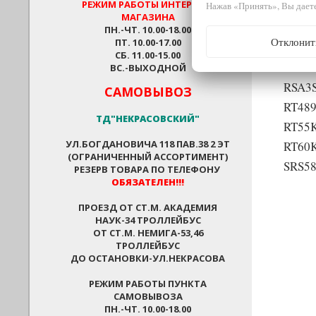
РЕЖИМ РАБОТЫ
ИНТЕРНЕТ-
Нажав «Принять», Вы даете
RSA1
МАГАЗИНА
RSA1
ПН.-ЧТ. 10.00-18.00
Отклонит
ПТ. 10.00-17.00
RSA1
СБ. 11.00-15.00
RSA2
ВС.-ВЫХОДНОЙ
RSA3
САМОВЫВОЗ
RT48
ТД"НЕКРАСОВСКИЙ"
RT55
УЛ.БОГДАНОВИЧА 118 ПАВ.38 2 ЭТ
RT60
(ОГРАНИЧЕННЫЙ АССОРТИМЕНТ)
SRS5
РЕЗЕРВ ТОВАРА ПО ТЕЛЕФОНУ
ОБЯЗАТЕЛЕН!!!
ПРОЕЗД ОТ СТ.М. АКАДЕМИЯ
НАУК-34 ТРОЛЛЕЙБУС
ОТ СТ.М. НЕМИГА-53,46
ТРОЛЛЕЙБУС
ДО ОСТАНОВКИ-УЛ.НЕКРАСОВА
РЕЖИМ РАБОТЫ ПУНКТА
САМОВЫВОЗА
ПН.-ЧТ. 10.00-18.00