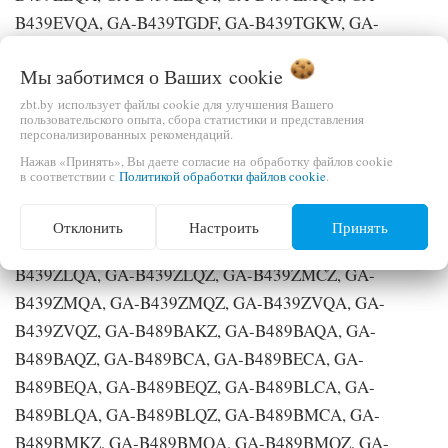
B439EVQA, GA-B439TGDF, GA-B439TGKW, GA-
B439TGMR, GA-B439TLDF, GA-B439TLKW, GA-
Мы заботимся о Ваших
cookie
B439TLMR, GA-B439TLRF, GA-B439YACZ, GA-
zbt.by использует файлы cookie для улучшения Вашего
B439YAQA, GA-B439YECA, GA-B439YECZ, GA-
пользовательского опыта, сбора статистики и представления
B439YEQA, GA-B439YLCA, GA-B439YLCZ, GA-
персонализированных рекомендаций.
B439YLQA, GA-B439YMCA, GA-B439YMCZ, GA-
Нажав «Принять», Вы даете согласие на обработку файлов cookie
в соответствии с
Политикой обработки файлов cookie
.
B439YMQA, GA-B439YVCA, GA-B439YVCZ, GA-
B439YVQA, GA-B439ZAQA, GA-B439ZAQZ, GA-
Отклонить
Настроить
Принять
B439ZEQA, GA-B439ZEQZ, GA-B439ZLCA, GA-
B439ZLQA, GA-B439ZLQZ, GA-B439ZMCZ, GA-
B439ZMQA, GA-B439ZMQZ, GA-B439ZVQA, GA-
B439ZVQZ, GA-B489BAKZ, GA-B489BAQA, GA-
B489BAQZ, GA-B489BCA, GA-B489BECA, GA-
B489BEQA, GA-B489BEQZ, GA-B489BLCA, GA-
B489BLQA, GA-B489BLQZ, GA-B489BMCA, GA-
B489BMKZ, GA-B489BMQA, GA-B489BMQZ, GA-