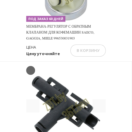
ПОД ЗАКАЗ 60 ДНЕЙ
МЕМБРАНА-РЕГУЛЯТОР С ОБРАТНЫМ
КЛАПАНОМ ДЛЯ КОФЕМАШИН SAECO,
GAGGIA, MIELE 996530031903
ЦЕНА
В КОРЗИНУ
Цену уточняйте
Previous
Next