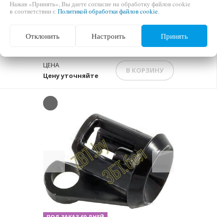
Нажав «Принять», Вы даете согласие на обработку файлов cookie
в соответствии с
Политикой обработки файлов cookie
.
ПОД ЗАКАЗ 60 ДНЕЙ
ВХОД ШТУЦЕРА ЗАВАРОЧНОГО УСТРОЙСТВА
Отклонить
Настроить
Принять
ДЛЯ КОФЕМАШИНЫ SAECO 9161064150
ЗАМЕНА НА 996530050489
ЦЕНА
В КОРЗИНУ
Цену уточняйте
Previous
Next
ПОД ЗАКАЗ 60 ДНЕЙ