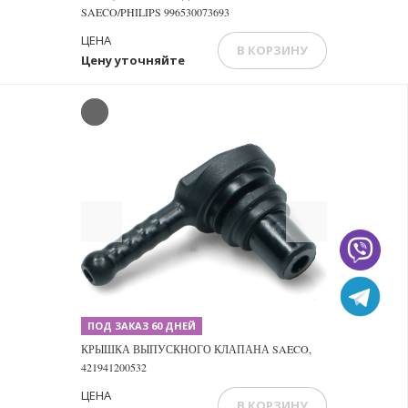
SAECO/PHILIPS 996530073693
ЦЕНА
В КОРЗИНУ
Цену уточняйте
Previous
Next
ПОД ЗАКАЗ 60 ДНЕЙ
КРЫШКА ВЫПУСКНОГО КЛАПАНА SAECO,
421941200532
ЦЕНА
В КОРЗИНУ