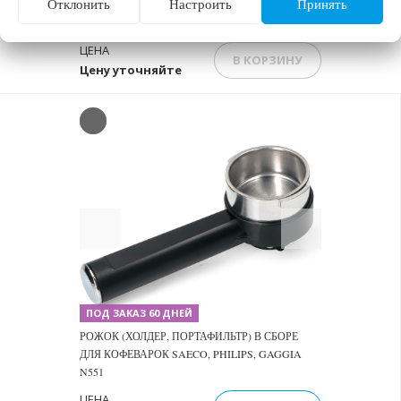
Отклонить
Настроить
Принять
ФИЛЬТР-СЕТКА НА 2 ЧАШКИ К КОФЕВАРКАМ
И КОФЕМАШИНАМ PHILIPS 996530011332
ЦЕНА
В КОРЗИНУ
Цену уточняйте
Previous
Next
ПОД ЗАКАЗ 60 ДНЕЙ
РОЖОК (ХОЛДЕР, ПОРТАФИЛЬТР) В СБОРЕ
ДЛЯ КОФЕВАРОК SAECO, PHILIPS, GAGGIA
N551
ЦЕНА