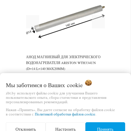
Previous
Next
АНОД МАГНИЕВЫЙ ДЛЯ ЭЛЕКТРИЧЕСКОГО
ВОДОНАГРЕВАТЕЛЯ ARISTON WTH334UN
(D=14 L=140 M4X20MM)
ЦЕНА
В КОРЗИНУ
Мы заботимся о Ваших
cookie
12,00 бел.руб.
zbt.by использует файлы cookie для улучшения Вашего
пользовательского опыта, сбора статистики и представления
персонализированных рекомендаций.
Нажав «Принять», Вы даете согласие на обработку файлов cookie
в соответствии с
Политикой обработки файлов cookie
.
Отклонить
Настроить
Принять