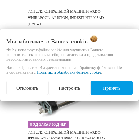
ТЭН ДЛЯ СТИРАЛЬНОЙ МАШИНЫ ARDO,
WHIRLPOOL, ARISTON, INDESIT HTR003AD
(1950W)
ЦЕНА
В КОРЗИНУ
Мы заботимся о Ваших
cookie
40,00 бел.руб.
zbt.by использует файлы cookie для улучшения Вашего
пользовательского опыта, сбора статистики и представления
персонализированных рекомендаций.
Нажав «Принять», Вы даете согласие на обработку файлов cookie
в соответствии с
Политикой обработки файлов cookie
.
Отклонить
Настроить
Принять
Previous
Next
ПОД ЗАКАЗ 60 ДНЕЙ
ТЭН ДЛЯ СТИРАЛЬНОЙ МАШИНЫ ARDO
HTR004AD / 1900W (ПРЯМ.С ОТВ.L=180, R12+,