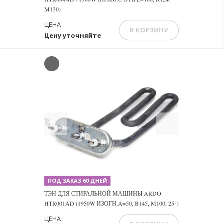
M130)
ЦЕНА
В КОРЗИНУ
Цену уточняйте
Previous
Next
ПОД ЗАКАЗ 60 ДНЕЙ
ТЭН ДЛЯ СТИРАЛЬНОЙ МАШИНЫ ARDO
HTR001AD (1950W ИЗОГН.A=50, B145, M100, 25°)
ЦЕНА