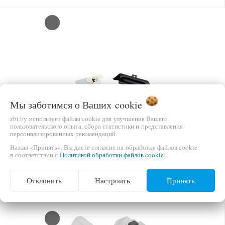
Мы заботимся о Ваших
cookie
zbt.by использует файлы cookie для улучшения Вашего
пользовательского опыта, сбора статистики и представления
НЕТ В НАЛИЧИИ
персонализированных рекомендаций.
ЗАМОК (БЛОКИРАТОР) ДВЕРИ ДЛЯ
Нажав «Принять», Вы даете согласие на обработку файлов cookie
ПОСУДОМОЕЧНОЙ МАШИНЫ ELECTROLUX
в соответствии с
Политикой обработки файлов cookie
.
4055260311
ЦЕНА
Отклонить
Настроить
Принять
В КОРЗИНУ
Цену уточняйте