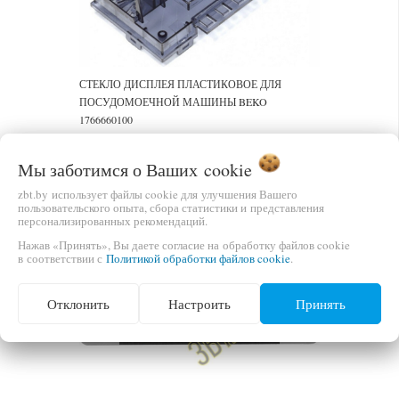
СТЕКЛО ДИСПЛЕЯ ПЛАСТИКОВОЕ ДЛЯ
ПОСУДОМОЕЧНОЙ МАШИНЫ BEKO
1766660100
ЦЕНА
В КОРЗИНУ
Мы заботимся о Ваших
cookie
40,00 бел.руб.
zbt.by использует файлы cookie для улучшения Вашего
пользовательского опыта, сбора статистики и представления
персонализированных рекомендаций.
Нажав «Принять», Вы даете согласие на обработку файлов cookie
в соответствии с
Политикой обработки файлов cookie
.
Отклонить
Настроить
Принять
Previous
Next