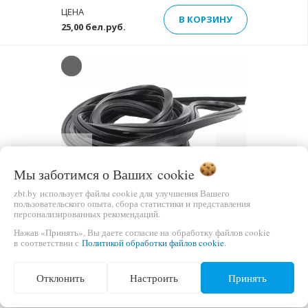
ЦЕНА
В КОРЗИНУ
25,00 бел.руб.
Previous
Next
Мы заботимся о Ваших
cookie
zbt.by использует файлы cookie для улучшения Вашего
пользовательского опыта, сбора статистики и представления
персонализированных рекомендаций.
УПЛОТНИТЕЛЬНАЯ РЕЗИНА (УПЛОТНИТЕЛЬ)
Нажав «Принять», Вы даете согласие на обработку файлов cookie
в соответствии с
Политикой обработки файлов cookie
.
УНИВЕРСАЛЬНЫЙ ДВЕРИ ДУХОВКИ WN356A
(L-3000MM + 4-РЕ СКОБЫ)
Отклонить
Настроить
Принять
ЦЕНА
В КОРЗИНУ
30,00 бел.руб.