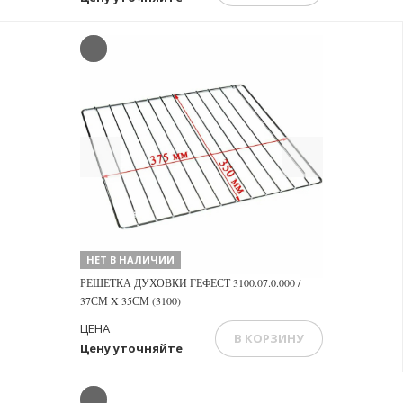
Previous
Next
НЕТ В НАЛИЧИИ
РЕШЕТКА ДУХОВКИ ГЕФЕСТ 3100.07.0.000 /
37СМ X 35СМ (3100)
ЦЕНА
В КОРЗИНУ
Цену уточняйте