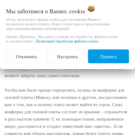
Иногда они требуют замены, и тогда вам понадобится купить
Мы заботимся о Ваших
cookie
конфорки для электроплит в Минске, чтобы провести ремонт
оборудования. Сделать это очень просто – у нас на сайте вы
zbt.by использует файлы cookie для улучшения Вашего
пользовательского опыта, сбора статистики и представления
можете купить конфорки для электроплиты в Минске любой
персонализированных рекомендаций.
марки и размера.
Нажав «Принять», Вы даете согласие на обработку файлов cookie
в соответствии с
Политикой обработки файлов cookie
.
Сделать это очень просто – вы можете заказать самые разные
конфорки, в том числе конфорки для электроплит Beko и
Отклонить
Настроить
Принять
конфорки для электроплит Бош. К вашим услугам доставка по
всей Беларуси независимо от объема заказа, а в Минске вы
можете забрать заказ самостоятельно.
Чтобы вам было проще определить, нужны ли конфорки для
газовой плиты (Минск), или поломка в другом, мы расскажем
вам о том, как и почему плита может выйти из строя. Сама
конфорка для газовой плиты состоит из крышки – отражателя
и рассекателя пламени. С их помощью пламя, направленное
вверх, рассекается и создает известный нам «цветок». Если
сдвинуть или убрать рассекатель, пламя будет гореть ровно