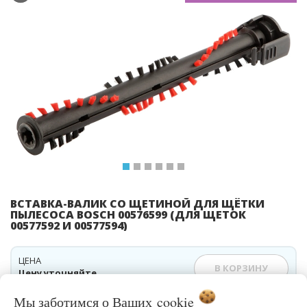
Previous
Ne
ВСТАВКА-ВАЛИК СО ЩЕТИНОЙ ДЛЯ ЩЁТКИ
ПЫЛЕСОСА BOSCH 00576599 (ДЛЯ ЩЕТОК
00577592 И 00577594)
ЦЕНА
В КОРЗИНУ
Цену уточняйте
Мы заботимся о Ваших
cookie
БЫСТРЫЙ ЗАКАЗ