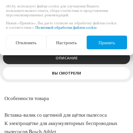
zbt.by использует файлы cookie для улучшения Вашего
пользовательского опыта, сбора статистики и представления
персонализированных рекомендаций.
Для аккумуляторных пылесосов Bosch Athlet: BCH6ATH25,
Нажав «Принять», Вы даете согласие на обработку файлов cookie
в соответствии с
Политикой обработки файлов cookie
.
BCH6ATH25K
Отклонить
Настроить
Принять
ОПИСАНИЕ
ВЫ СМОТРЕЛИ
Особенности товара
Вставка-валик со щетиной для щётки пылесоса
К электрощётке для аккумуляторных беспроводных
пылесосов Bosch Athlet