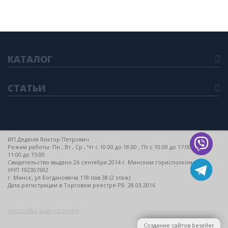
КАТАЛОГ
СТАТЬИ
ИП Дедюля Виктор Петрович
Режим работы: Пн , Вт , Ср , Чт c 10:00 до 18:00 ; Пт c 10:00 до 17:00 ; Сб c
11:00 до 15:00
Свидетельство выдано 26 сентября 2014 г. Минским горисполкомом
УНП 192307692
г. Минск, ул Богдановича 118 пав 38 (2 этаж)
Дата регистрации в Торговом реестре РБ: 28.03.2016
Настройка файлов cookie
Создание сайтов beseller