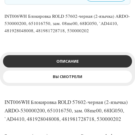
INT006WH Блокировка ROLD 57602-черная (2-язычка) ARDO-
530000200, 651016750, зам. 08me00, 68IG050, `AD4410,
481928048008, 481981728718, 530000202
ОПИСАНИЕ
ВЫ СМОТРЕЛИ
INT006WH Блокировка ROLD 57602-черная (2-язычка)
ARDO-530000200, 651016750, зам. 08me00, 68IG050,
`AD4410, 481928048008, 481981728718, 530000202