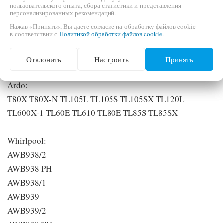
контакта для подключения.
пользовательского опыта, сбора статистики и представления
персонализированных рекомендаций.
Нажав «Принять», Вы даете согласие на обработку файлов cookie
Данный список моделей может быть не полным, если
в соответствии с
Политикой обработки файлов cookie
.
Вашей модели нет в списке, это не значит, что данная
деталь не подходит, обратитесь к нашим менеджерам.
Отклонить
Настроить
Принять
Ardo:
T80X T80X-N TL105L TL105S TL105SX TL120L
TL600X-1 TL60E TL610 TL80E TL85S TL85SX
Whirlpool:
AWB938/2
AWB938 PH
AWB938/1
AWB939
AWB939/2