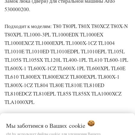
Замок люка (двери) для стиральной машины Ardo
530000200.
Подходит к моделям: T80 T80PL T80X T80XCZ T80X-N
T80XPL TL1000-3PL TL1000EDX TL1000EX
TL1000EXCZ TL1000EXPL TL1000X-1CZ TL1004
TL1010E TL1010ED TL1010EDPL TL1010EPL TL105L
TL105S TL105SX TL120L TL400-1PL TL410 TL600-1PL
TL600X-1 TL600X-1CZ TL600X-1PL TL600XPL TL60E
TL610 TL800EX TL800EXCZ TL800EXPL TL800X-1
TL800X-1CZ TL804 TL80E TL810E TL810ED
TL810EDCZ TL810EPL TL85S TL85SX TLA1000XCZ
TLA1000XPL
Блокировка люка ROLD 57602 для стиральных машин
Мы заботимся о Ваших
cookie
Ardo, Whirlpool, универсальная. В блокировке три
zbt.by использует файлы cookie для улучшения Вашего