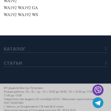
WA192
WA192 WA192 GA
WA192 WA192 WS
КАТАЛОГ
СТАТЬИ
ИП Дедюля Виктор Петрович
Режим работы: Пн , Вт , Ср , Чт c 10:00 до 18:00 ; Пт c 10:00 до 17:00 ; Сб c
11:00 до 15:00
Свидетельство выдано 26 сентября 2014 г. Минским горисполкомом
УНП 192307692
г. Минск, ул Богдановича 118 пав 38 (2 этаж)
Дата регистрации в Торговом реестре РБ: 28.03.2016