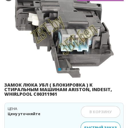
Previous
Ne
ЗАМОК ЛЮКА УБЛ ( БЛОКИРОВКА ) К
СТИРАЛЬНЫМ МАШИНАМ ARISTON, INDESIT,
WHIRLPOOL C00311961
ЦЕНА
В КОРЗИНУ
Цену уточняйте
БЫСТРЫЙ ЗАКАЗ