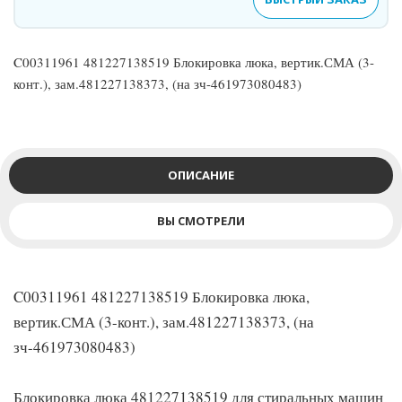
C00311961 481227138519 Блокировка люка, вертик.СМА (3-
конт.), зам.481227138373, (на зч-461973080483)
ОПИСАНИЕ
ВЫ СМОТРЕЛИ
C00311961 481227138519 Блокировка люка,
вертик.СМА (3-конт.), зам.481227138373, (на
зч-461973080483)
Блокировка люка 481227138519 для стиральных машин