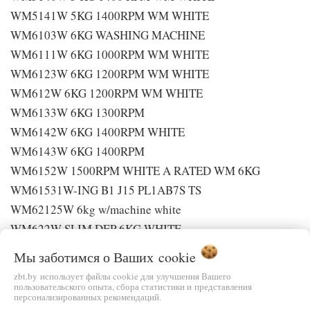
WM5141W 5KG 1400RPM WM WHITE
WM6103W 6KG WASHING MACHINE
WM6111W 6KG 1000RPM WM WHITE
WM6123W 6KG 1200RPM WM WHITE
WM612W 6KG 1200RPM WM WHITE
WM6133W 6KG 1300RPM
WM6142W 6KG 1400RPM WHITE
WM6143W 6KG 1400RPM
WM6152W 1500RPM WHITE A RATED WM 6KG
WM61531W-ING B1 J15 PL1AB7S TS
WM62125W 6kg w/machine white
WM622W SLIM DEP 6KG WHITE
WM6355W 6KG 1500RPM WASHING MACH
Мы заботимся о Ваших
cookie
WM6510J-DAN B1 Y54 K19 1000 TS
zbt.by использует файлы cookie для улучшения Вашего
WM71331W-ING B1 M13 7KG PL1AB7STS
пользовательского опыта, сбора статистики и представления
персонализированных рекомендаций.
WM7335W 7KG 1300RPM WASHING MACH