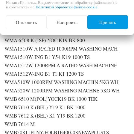
Нажав «Принять», Вы даете согласие на обработку файлов cookie
WM74125W 7kg w/machine white
в соответствии с
Политикой обработки файлов cookie
.
WM7612L-KAM B1 T1 K1 1200 TS
Отклонить
Настроить
Принять
WM84125W 8KG w/machine white
WMA 6506 D (ISP) YOC K19 BK 600 RPM
WMA 6508 K (ISP) YOC K19 BK 800
WMA1510W A RATED 1000RPM WASHING MACH
WMA1510W-ING B1 Y54 K19 1000 TS
WMA1512W 1200RPM A RATED WASH MACHINE
WMA1512W-ING B1 T1 K1 1200 TS
WMA510W 1000RPM WASHING MACHIN 5KG WH
WMA520W 1200RPM WASHING MACHNE 5KG WH
WMB 6510 M(POL)YOCK19 BK 1000 TEK
WMB 7610 K (BEL) Y19 K1 BK 1000
WMB 7612 K (BEL) K1 Y19 BK 1200
WMB 7614 M
WMB50811PLNY-POLB1E400-08NEVAPLUSTS