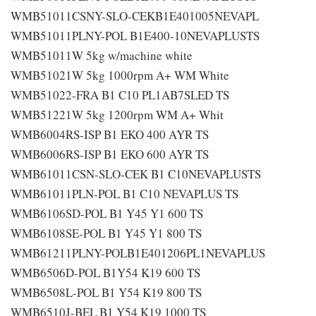
WMB51011CSNY-SLO-CEKB1E401005NEVAPL
WMB51011PLNY-POL B1E400-10NEVAPLUSTS
WMB51011W 5kg w/machine white
WMB51021W 5kg 1000rpm A+ WM White
WMB51022-FRA B1 C10 PL1AB7SLED TS
WMB51221W 5kg 1200rpm WM A+ Whit
WMB6004RS-ISP B1 EKO 400 AYR TS
WMB6006RS-ISP B1 EKO 600 AYR TS
WMB61011CSN-SLO-CEK B1 C10NEVAPLUSTS
WMB61011PLN-POL B1 C10 NEVAPLUS TS
WMB6106SD-POL B1 Y45 Y1 600 TS
WMB6108SE-POL B1 Y45 Y1 800 TS
WMB61211PLNY-POLB1E401206PL1NEVAPLUS
WMB6506D-POL B1Y54 K19 600 TS
WMB6508L-POL B1 Y54 K19 800 TS
WMB6510J-BEL B1 Y54 K19 1000 TS